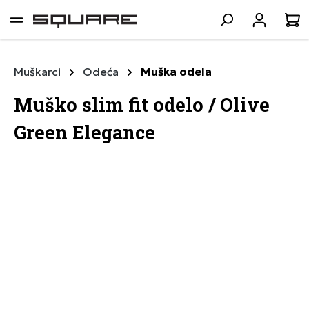
lavni sadržaj
K
Muškarci
Odeća
Muška odela
Muško slim fit odelo / Olive
Green Elegance
Preskoči galeriju slika