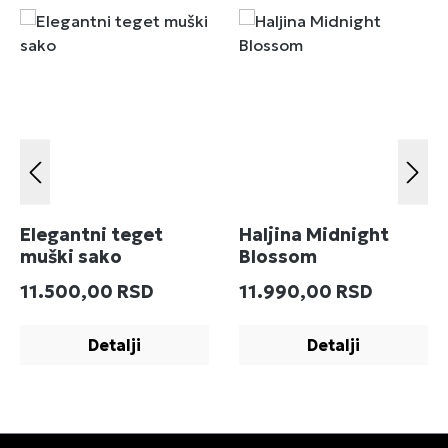
Elegantni teget
Haljina Midnight
muški sako
Blossom
Redovna cena:
Redovna cena:
11.500,00 RSD
11.990,00 RSD
Detalji
Detalji