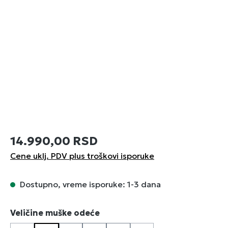
14.990,00 RSD
Cene uklj. PDV plus troškovi isporuke
Dostupno, vreme isporuke: 1-3 dana
Izaberi
Veličine muške odeće