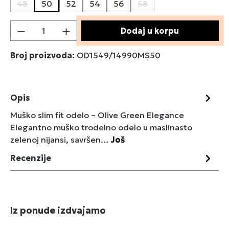
48
50
52
54
56
58
(Ova opcija trenutno nije dostupna.)
(Ova opcija trenutno nij
Količina proizvoda: Unesite željenu količin
Dodaj u korpu
Broj proizvoda:
OD1549/14990MS50
Opis
Muško slim fit odelo – Olive Green Elegance
Elegantno muško trodelno odelo u maslinasto
zelenoj nijansi, savršen…
Još
Recenzije
Preskoči galeriju proizvoda
Iz ponude izdvajamo