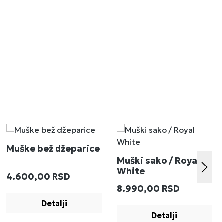
Muške bež džeparice
Muški sako / Royal
White
Redovna cena:
4.600,00 RSD
:
Redovna cena:
8.990,00 RSD
Detalji
Detalji