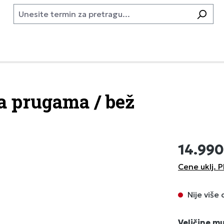
a prugama / bež
14.99
Cene uklj. P
Nije više
Izaberi
Veličine m