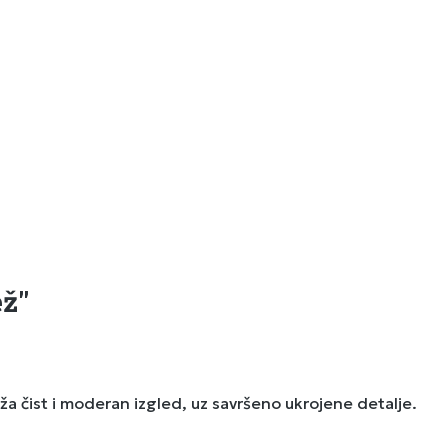
ež"
ža čist i moderan izgled, uz savršeno ukrojene detalje.