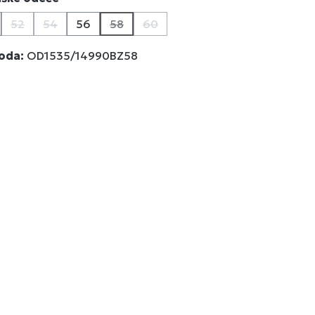
52
54
56
58
60
(Ova opcija trenutno nije dostupna.)
(Ova opcija trenutno nije dostupna.)
(Ova opcija trenutno nije dostupna.)
(Ova opcija trenutno nije dostupn
voda:
OD1535/14990BZ58