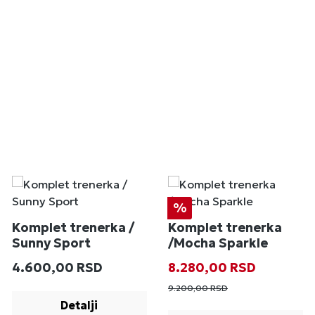
Popust
%
Komplet trenerka /
Komplet trenerka
Sunny Sport
/Mocha Sparkle
Redovna cena:
Prodajna cena:
Redovna cena
4.600,00 RSD
8.280,00 RSD
9.200,00 RSD
Detalji