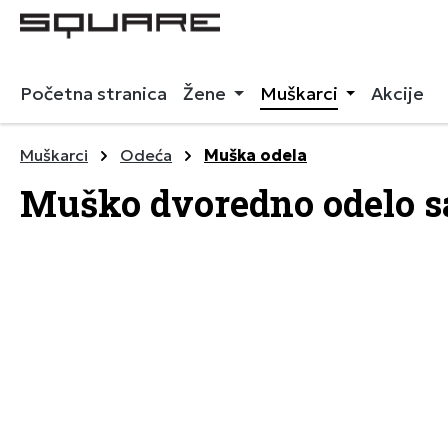
 pretragu
Preskoči na glavnu navigaciju
Početna stranica
Žene
Muškarci
Akcije
Muškarci
Odeća
Muška odela
Muško dvoredno odelo s
Preskoči galeriju slika