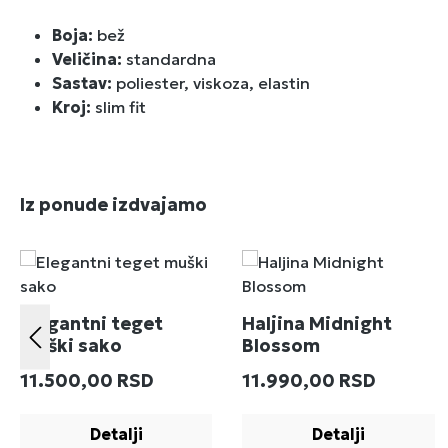
Boja:
bež
Veličina:
standardna
Sastav:
poliester, viskoza, elastin
Kroj:
slim fit
Preskoči galeriju proizvoda
Iz ponude izdvajamo
Elegantni teget
Haljina Midnight
muški sako
Blossom
Redovna cena:
Redovna cena:
11.500,00 RSD
11.990,00 RSD
Detalji
Detalji