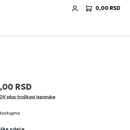
0,00 RSD
Korp
0,00 RSD
DV plus troškovi isporuke
 dostupno
uške odeće