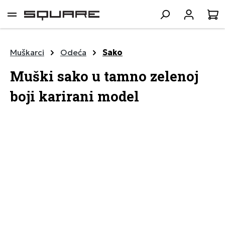
lavni sadržaj
K
Muškarci
Odeća
Sako
Muški sako u tamno zelenoj
boji karirani model
Preskoči galeriju slika