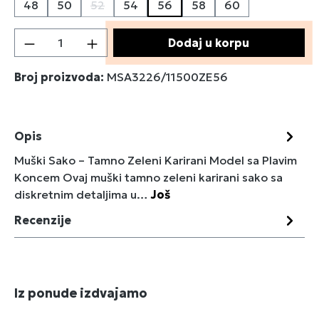
48
50
52
54
56
58
60
(Ova opcija trenutno nije dostupna.)
Količina proizvoda: Unesite željenu količin
Dodaj u korpu
Broj proizvoda:
MSA3226/11500ZE56
Opis
Muški Sako – Tamno Zeleni Karirani Model sa Plavim
Koncem Ovaj muški tamno zeleni karirani sako sa
diskretnim detaljima u…
Još
Recenzije
Preskoči galeriju proizvoda
Iz ponude izdvajamo