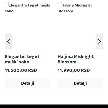
Elegantni teget
Haljina Midnight
muški sako
Blossom
Redovna cena:
Redovna cena:
11.500,00 RSD
11.990,00 RSD
Detalji
Detalji