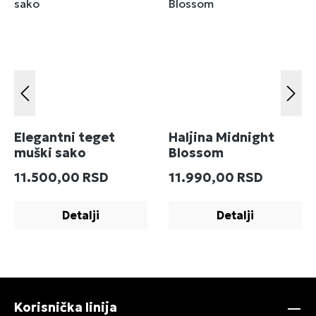
Elegantni teget
Haljina Midnight
muški sako
Blossom
Redovna cena:
Redovna cena:
11.500,00 RSD
11.990,00 RSD
Detalji
Detalji
Korisnička linija