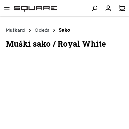
lavni sadržaj
K
Muškarci
Odeća
Sako
Muški sako / Royal White
Preskoči galeriju slika