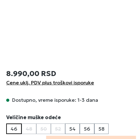
8.990,00 RSD
Cene uklj. PDV plus troškovi isporuke
Dostupno, vreme isporuke: 1-3 dana
Izaberi
Veličine muške odeće
46
48
50
52
54
56
58
(Ova opcija trenutno nije dostupna.)
(Ova opcija trenutno nije dostupna.)
(Ova opcija trenutno nije dostupna.)