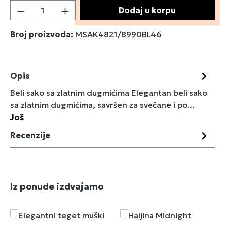
Količina proizvoda: Unesite željenu količin
Dodaj u korpu
Broj proizvoda:
MSAK4821/8990BL46
Opis
Beli sako sa zlatnim dugmićima Elegantan beli sako
sa zlatnim dugmićima, savršen za svečane i po…
Još
Recenzije
Preskoči galeriju proizvoda
Iz ponude izdvajamo