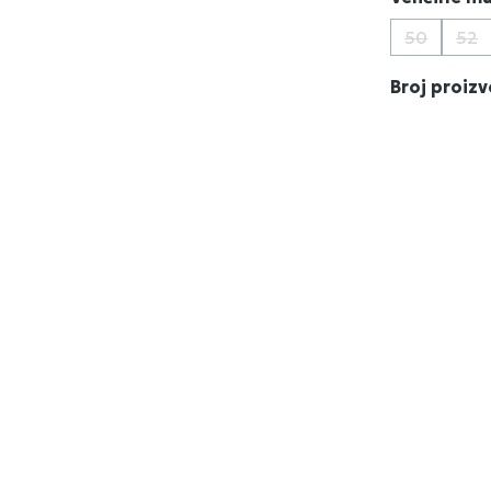
50
52
(Ova opcij
(Ov
Broj proiz