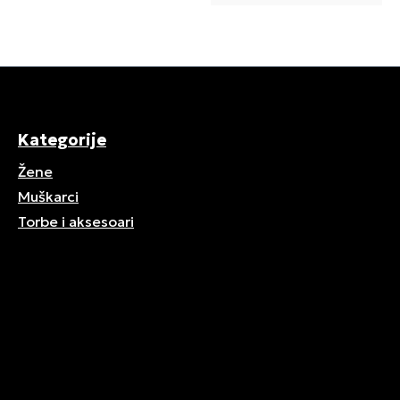
Kategorije
Žene
Muškarci
Torbe i aksesoari