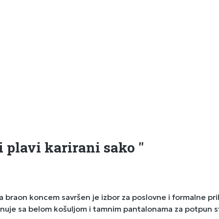
 plavi karirani sako "
sa braon koncem savršen je izbor za poslovne i formalne pri
mbinuje sa belom košuljom i tamnim pantalonama za potpun st