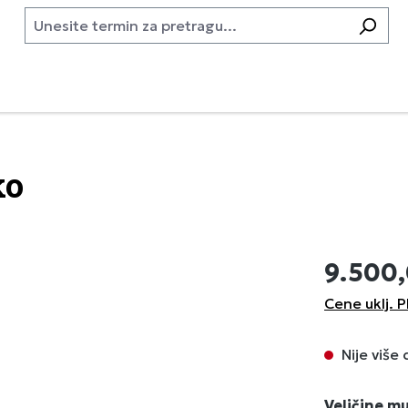
ko
9.500
Cene uklj. P
Nije više
Izaberi
Veličine m