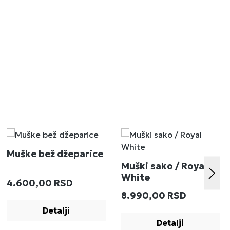
Muške bež džeparice
Muški sako / Royal
White
Redovna cena:
4.600,00 RSD
:
Redovna cena:
8.990,00 RSD
Detalji
Detalji