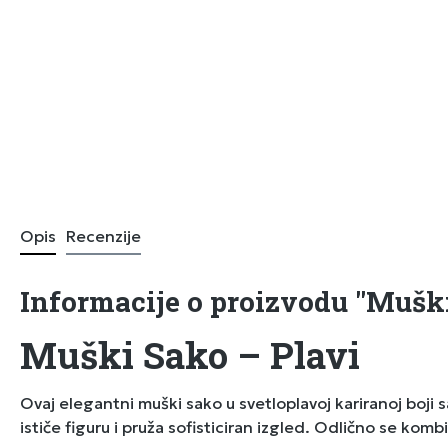
Opis
Recenzije
Informacije o proizvodu "Muški
Muški Sako – Plavi
Ovaj elegantni muški sako u svetloplavoj kariranoj boji 
ističe figuru i pruža sofisticiran izgled. Odlično se ko