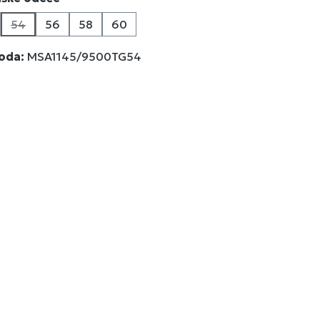
54
56
58
60
a trenutno nije dostupna.)
a opcija trenutno nije dostupna.)
(Ova opcija trenutno nije dostupna.)
voda:
MSA1145/9500TG54