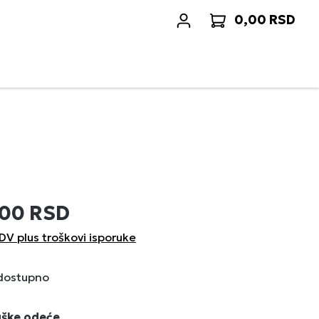
0,00 RSD
Korp
,00 RSD
DV plus troškovi isporuke
 dostupno
uške odeće