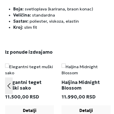
Boja:
svetloplava (karirana, braon konac)
Veličina:
standardna
Sastav:
poliester, viskoza, elastin
Kroj:
slim fit
Preskoči galeriju proizvoda
Iz ponude izdvajamo
Elegantni teget
Haljina Midnight
muški sako
Blossom
Redovna cena:
Redovna cena:
11.500,00 RSD
11.990,00 RSD
Detalji
Detalji