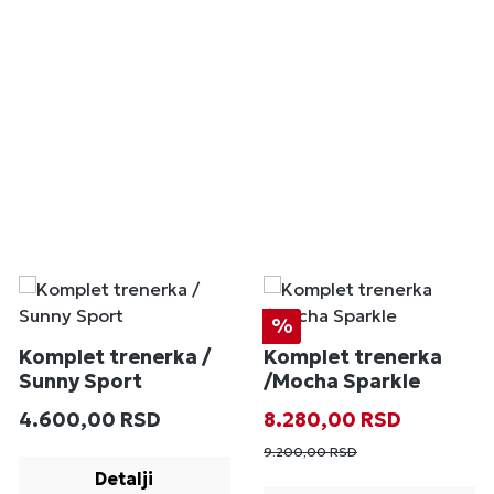
Popust
%
Komplet trenerka /
Komplet trenerka
Sunny Sport
/Mocha Sparkle
Redovna cena:
Prodajna cena:
Redovna cena
4.600,00 RSD
8.280,00 RSD
9.200,00 RSD
Detalji