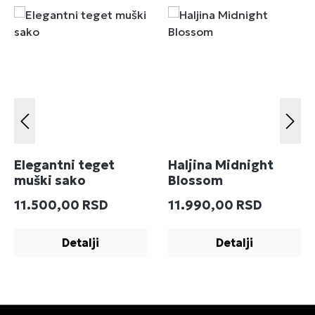
Elegantni teget
Haljina Midnight
muški sako
Blossom
Redovna cena:
Redovna cena:
11.500,00 RSD
11.990,00 RSD
Detalji
Detalji