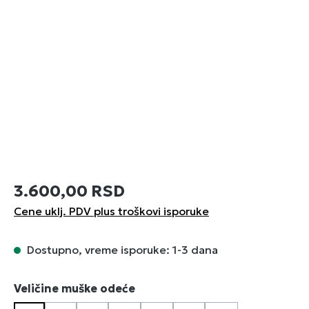
3.600,00 RSD
Cene uklj. PDV plus troškovi isporuke
Dostupno, vreme isporuke: 1-3 dana
Izaberi
Veličine muške odeće