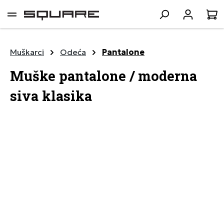
lavni sadržaj
K
Muškarci
Odeća
Pantalone
Muške pantalone / moderna
siva klasika
Preskoči galeriju slika