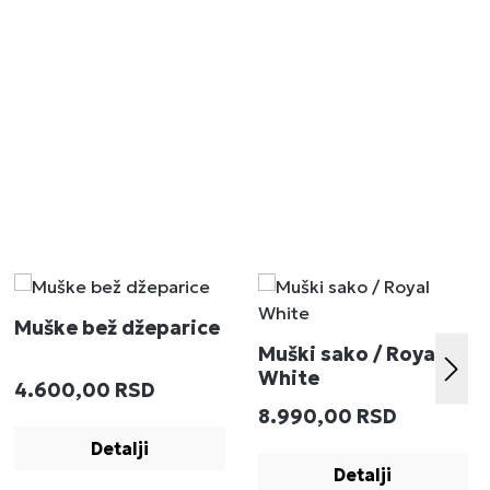
Muške bež džeparice
Muški sako / Royal
White
Redovna cena:
4.600,00 RSD
:
Redovna cena:
8.990,00 RSD
Detalji
Detalji