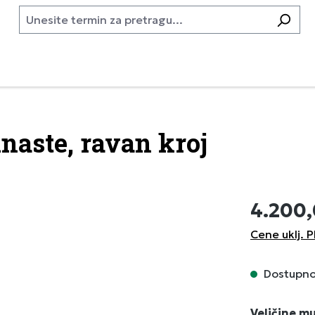
naste, ravan kroj
4.200
Cene uklj. P
Dostupno,
Izaberi
Veličine m