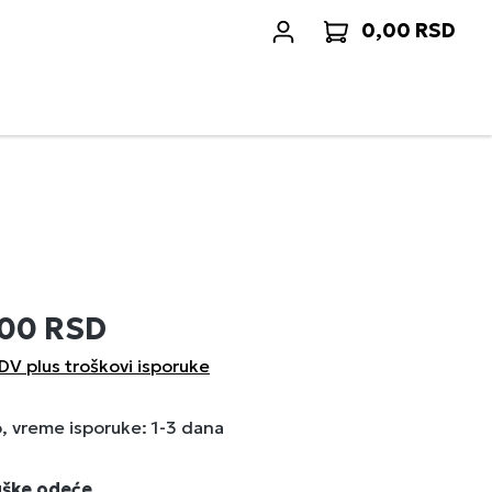
0,00 RSD
Korp
,00 RSD
DV plus troškovi isporuke
 vreme isporuke: 1-3 dana
uške odeće