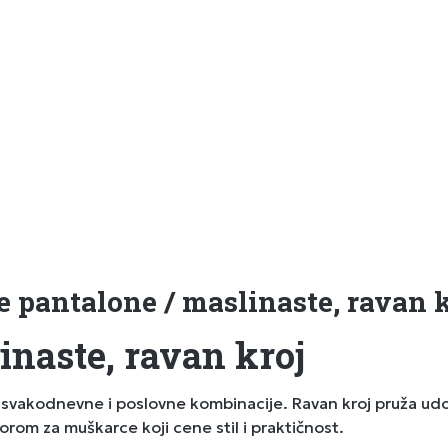
 pantalone / maslinaste, ravan k
naste, ravan kroj
a svakodnevne i poslovne kombinacije. Ravan kroj pruža ud
borom za muškarce koji cene stil i praktičnost.