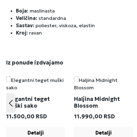
Boja:
maslinasta
Veličina:
standardna
Sastav:
poliester, viskoza, elastin
Kroj:
ravan
Preskoči galeriju proizvoda
Iz ponude izdvajamo
Elegantni teget
Haljina Midnight
muški sako
Blossom
Redovna cena:
Redovna cena:
11.500,00 RSD
11.990,00 RSD
Detalji
Detalji