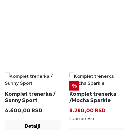
Popust
%
Komplet trenerka /
Komplet trenerka
Sunny Sport
/Mocha Sparkle
Redovna cena:
Prodajna cena:
Redovna cena
4.600,00 RSD
8.280,00 RSD
9.200,00 RSD
Detalji