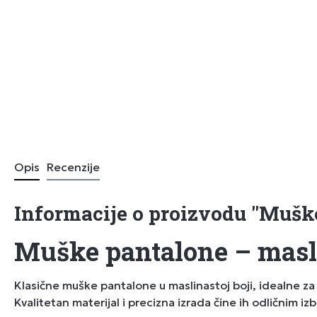
Opis
Recenzije
Informacije o proizvodu "Muške
Muške pantalone – masli
Klasične muške pantalone u maslinastoj boji, idealne z
Kvalitetan materijal i precizna izrada čine ih odličnim iz