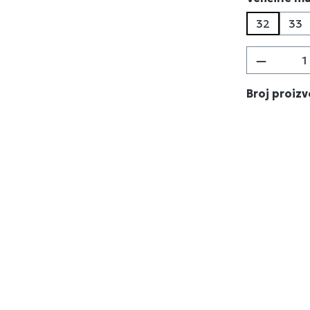
32
33
Količina
Broj proiz