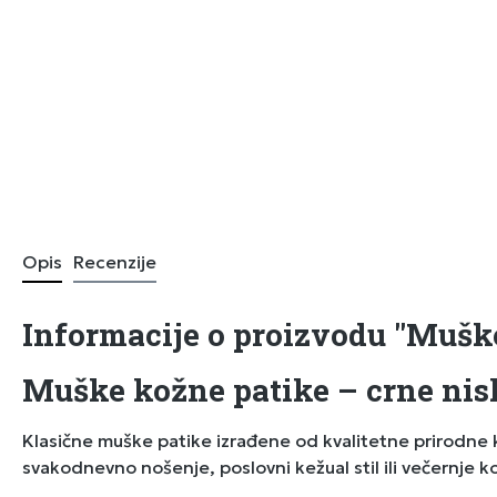
Opis
Recenzije
Informacije o proizvodu "Mušk
Muške kožne patike – crne nis
Klasične muške patike izrađene od kvalitetne prirodne kože u crnoj boji. Niski model pruža moderan izgled i potpunu udo
svakodnevno nošenje, poslovni kežual stil ili večernje k