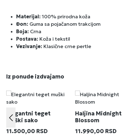
Materijal:
100% prirodna koža
Đon:
Guma sa pojačanom trakcijom
Boja:
Crna
Postava:
Koža i tekstil
Vezivanje:
Klasične crne pertle
Preskoči galeriju proizvoda
Iz ponude izdvajamo
Elegantni teget
Haljina Midnight
muški sako
Blossom
Redovna cena:
Redovna cena:
11.500,00 RSD
11.990,00 RSD