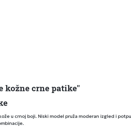
e kožne crne patike"
ke
bnost tokom celog dana. Idealne su za
ombinacije.