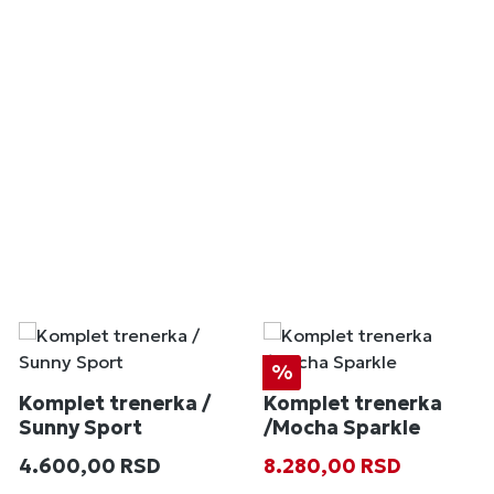
Popust
%
Komplet trenerka /
Komplet trenerka
Sunny Sport
/Mocha Sparkle
Redovna cena:
Prodajna cena:
Redovna cena
4.600,00 RSD
8.280,00 RSD