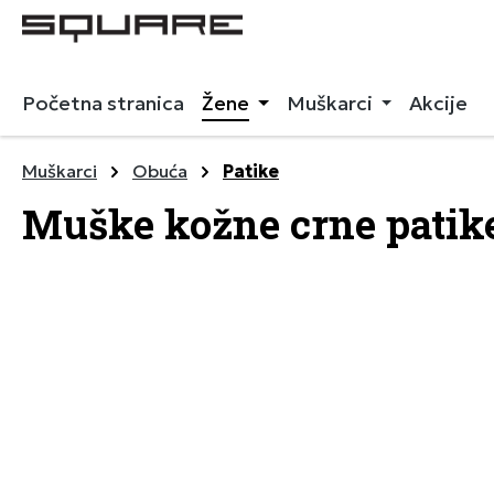
 pretragu
Preskoči na glavnu navigaciju
Početna stranica
Žene
Muškarci
Akcije
Muškarci
Obuća
Patike
Muške kožne crne patik
Preskoči galeriju slika