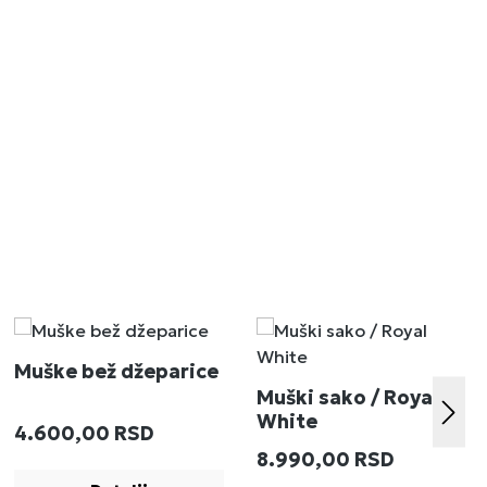
Muške bež džeparice
Muški sako / Royal
White
Redovna cena:
4.600,00 RSD
:
Redovna cena:
8.990,00 RSD