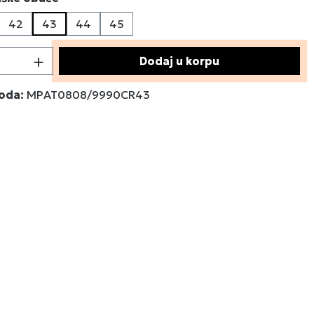
42
43
44
45
ja trenutno nije dostupna.)
a opcija trenutno nije dostupna.)
 proizvoda: Unesite željenu količinu ili 
Dodaj u korpu
voda:
MPAT0808/9990CR43