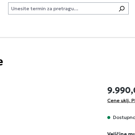
e
9.990
Cene uklj. P
Dostupno,
Izaberi
Veličine m