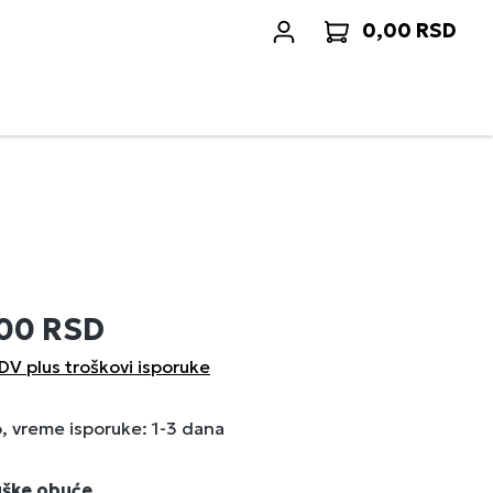
0,00 RSD
Korp
,00 RSD
DV plus troškovi isporuke
 vreme isporuke: 1-3 dana
uške obuće