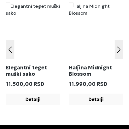
Elegantni teget
Haljina Midnight
muški sako
Blossom
Redovna cena:
Redovna cena:
11.500,00 RSD
11.990,00 RSD
Detalji
Detalji