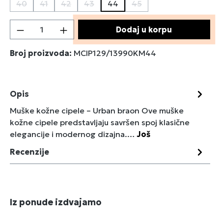
40
41
42
43
44
45
(Ova opcija trenutno nije dostupna.)
(Ova opcija trenutno nije dostupna.)
(Ova opcija trenutno nije dostupna.)
(Ova opcija trenutno nije dostupna.)
(Ova opcija trenutno nij
Količina proizvoda: Unesite željenu količin
Dodaj u korpu
Broj proizvoda:
MCIP129/13990KM44
Opis
Muške kožne cipele – Urban braon Ove muške
kožne cipele predstavljaju savršen spoj klasične
elegancije i modernog dizajna.…
Još
Recenzije
Preskoči galeriju proizvoda
Iz ponude izdvajamo