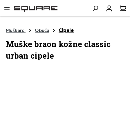
lavni sadržaj
K
Muškarci
Obuća
Cipele
Muške braon kožne classic
urban cipele
Preskoči galeriju slika