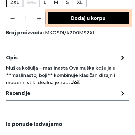
2XL
3XL
L
M
S
XL
(Ova opcija trenutno nije dostupna.)
Količina proizvoda: Unesite željenu količin
Dodaj u korpu
Broj proizvoda:
MKOSDI/4200MS2XL
Opis
Muška košulja – maslinasta Ova muška košulja u
**maslinastoj boji** kombinuje klasičan dizajn i
moderni stil. Idealna je za…
Još
Recenzije
Preskoči galeriju proizvoda
Iz ponude izdvajamo