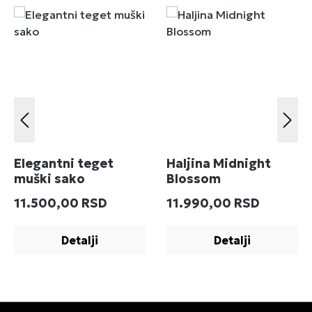
Elegantni teget
Haljina Midnight
muški sako
Blossom
Redovna cena:
Redovna cena:
11.500,00 RSD
11.990,00 RSD
Detalji
Detalji