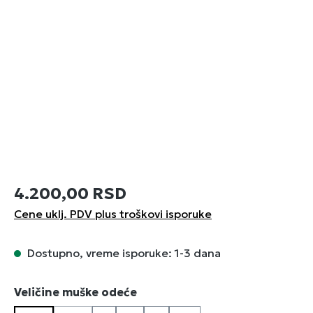
4.200,00 RSD
Cene uklj. PDV plus troškovi isporuke
Dostupno, vreme isporuke: 1-3 dana
Izaberi
Veličine muške odeće