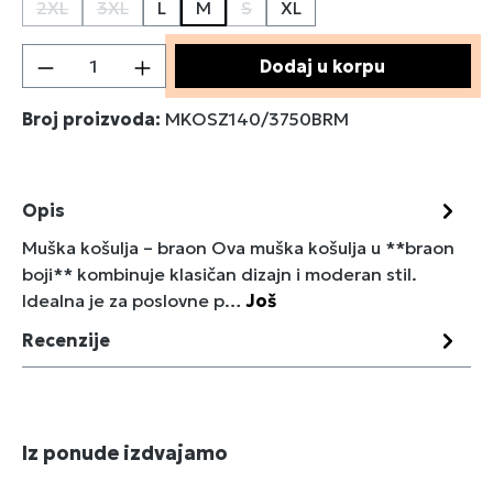
2XL
3XL
L
M
S
XL
(Ova opcija trenutno nije dostupna.)
(Ova opcija trenutno nije dostupna.)
(Ova opcija trenutno nije dostup
Količina proizvoda: Unesite željenu količin
Dodaj u korpu
Broj proizvoda:
MKOSZ140/3750BRM
Opis
Muška košulja – braon Ova muška košulja u **braon
boji** kombinuje klasičan dizajn i moderan stil.
Idealna je za poslovne p…
Još
Recenzije
Preskoči galeriju proizvoda
Iz ponude izdvajamo