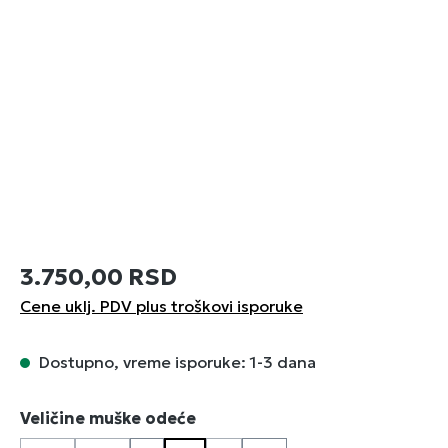
3.750,00 RSD
Cene uklj. PDV plus troškovi isporuke
Dostupno, vreme isporuke: 1-3 dana
Izaberi
Veličine muške odeće