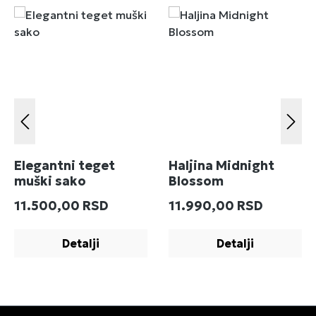
Elegantni teget
Haljina Midnight
muški sako
Blossom
Redovna cena:
Redovna cena:
11.500,00 RSD
11.990,00 RSD
Detalji
Detalji