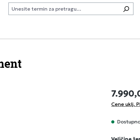
ment
7.990,
Cene uklj. P
Dostupno,
Izaberi
Veličine ž