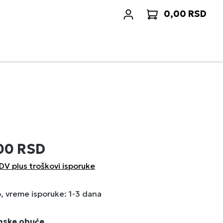
0,00 RSD
Korp
00 RSD
DV plus troškovi isporuke
 vreme isporuke: 1-3 dana
enske obuće