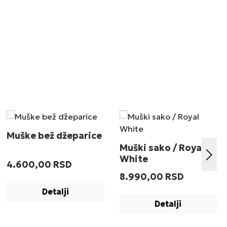
Muške bež džeparice
Muški sako / Royal
White
Redovna cena:
4.600,00 RSD
:
Redovna cena:
8.990,00 RSD
Detalji
Detalji