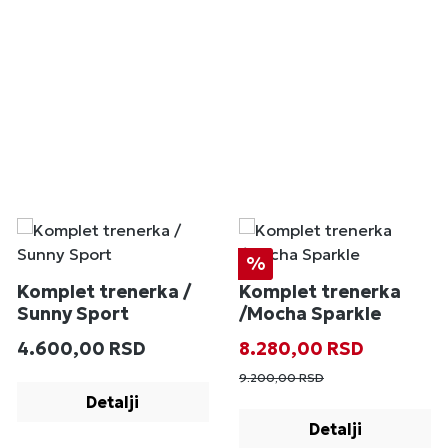
Popust
%
Komplet trenerka /
Komplet trenerka
Sunny Sport
/Mocha Sparkle
Redovna cena:
Prodajna cena:
Redovna cena
4.600,00 RSD
8.280,00 RSD
9.200,00 RSD
Detalji
Detalji