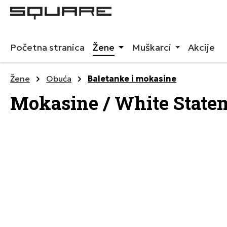
 pretragu
Preskoči na glavnu navigaciju
Početna stranica
Žene
Muškarci
Akcije
Žene
Obuća
Baletanke i mokasine
Mokasine / White State
Preskoči galeriju slika