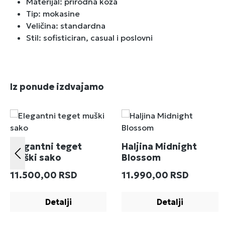
Materijal: prirodna koža
Tip: mokasine
Veličina: standardna
Stil: sofisticiran, casual i poslovni
Preskoči galeriju proizvoda
Iz ponude izdvajamo
Elegantni teget
Haljina Midnight
muški sako
Blossom
Redovna cena:
Redovna cena:
11.500,00 RSD
11.990,00 RSD
Detalji
Detalji