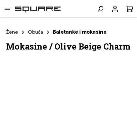
lavni sadržaj
K
Žene
Obuća
Baletanke i mokasine
Mokasine / Olive Beige Charm
Preskoči galeriju slika