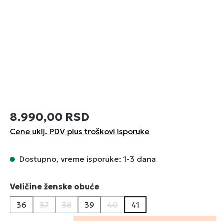
8.990,00 RSD
Cene uklj. PDV plus troškovi isporuke
Dostupno, vreme isporuke: 1-3 dana
Izaberi
Veličine ženske obuće
36
37
38
39
40
41
(Ova opcija trenutno nije dostupna.)
(Ova opcija trenutno nije dostupna.)
(Ova opcija trenutno nije dostu