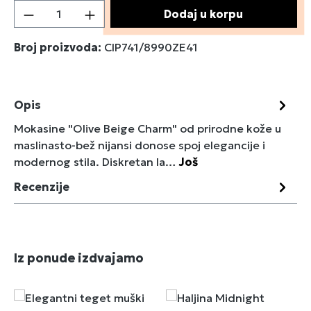
Količina proizvoda: Unesite željenu količin
Dodaj u korpu
Broj proizvoda:
CIP741/8990ZE41
Opis
Mokasine "Olive Beige Charm" od prirodne kože u
maslinasto-bež nijansi donose spoj elegancije i
modernog stila. Diskretan la…
Još
Recenzije
Preskoči galeriju proizvoda
Iz ponude izdvajamo