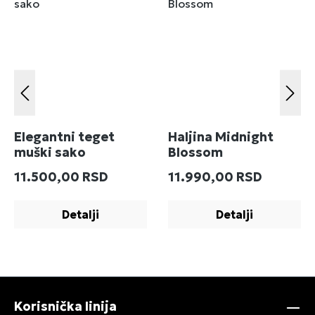
Elegantni teget
Haljina Midnight
muški sako
Blossom
Redovna cena:
Redovna cena:
11.500,00 RSD
11.990,00 RSD
Detalji
Detalji
Korisnička linija