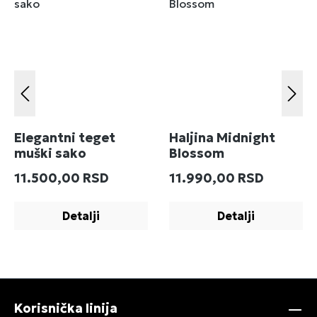
Elegantni teget
Haljina Midnight
muški sako
Blossom
Redovna cena:
Redovna cena:
11.500,00 RSD
11.990,00 RSD
Detalji
Detalji
Korisnička linija