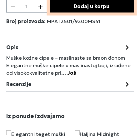
Količina proizvoda: Unesite željenu količin
Dodaj u korpu
Broj proizvoda:
MPAT2501/9200MS41
Opis
Muške kožne cipele – maslinaste sa braon đonom
Elegantne muške cipele u maslinastoj boji, izrađene
od visokokvalitetne pri…
Još
Recenzije
Preskoči galeriju proizvoda
Iz ponude izdvajamo