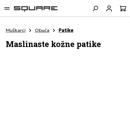
lavni sadržaj
K
Muškarci
Obuća
Patike
Maslinaste kožne patike
Preskoči galeriju slika