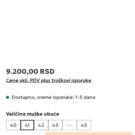
9.200,00 RSD
Cene uklj. PDV plus troškovi isporuke
Dostupno, vreme isporuke: 1-3 dana
Izaberi
Veličine muške obuće
40
41
42
43
44
45
(Ova opcija trenutno nije dostu