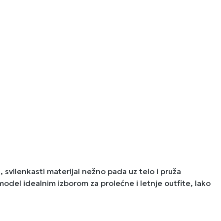
svilenkasti materijal nežno pada uz telo i pruža
 model idealnim izborom za prolećne i letnje outfite, lako