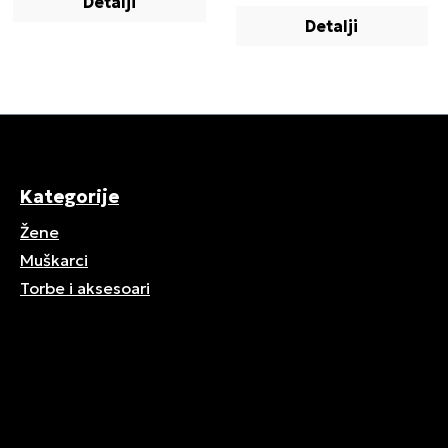
Detalji
Detalji
Kategorije
Žene
Muškarci
Torbe i aksesoari