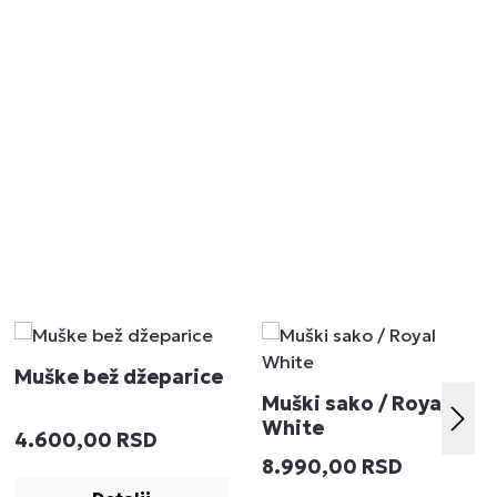
Muške bež džeparice
Muški sako / Royal
White
Redovna cena:
4.600,00 RSD
:
Redovna cena:
8.990,00 RSD