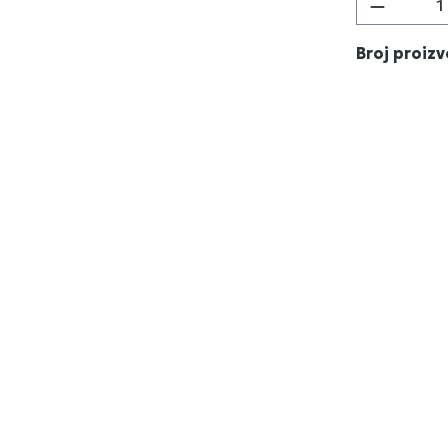
Količina
Broj proiz