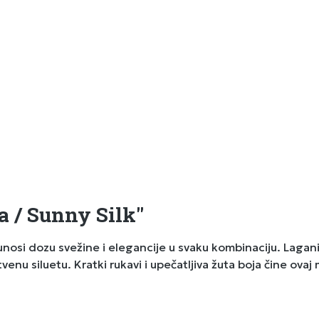
a / Sunny Silk"
osi dozu svežine i elegancije u svaku kombinaciju. Lagani, 
enu siluetu. Kratki rukavi i upečatljiva žuta boja čine ovaj