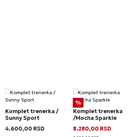
Popust
%
Komplet trenerka /
Komplet trenerka
Sunny Sport
/Mocha Sparkle
Redovna cena:
Prodajna cena:
Redovna cena
4.600,00 RSD
8.280,00 RSD