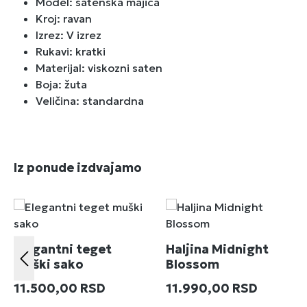
Model: satenska majica
Kroj: ravan
Izrez: V izrez
Rukavi: kratki
Materijal: viskozni saten
Boja: žuta
Veličina: standardna
Preskoči galeriju proizvoda
Iz ponude izdvajamo
Elegantni teget
Haljina Midnight
muški sako
Blossom
Redovna cena:
Redovna cena:
11.500,00 RSD
11.990,00 RSD