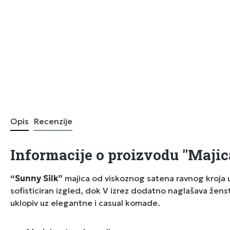
Opis
Recenzije
Informacije o proizvodu "Majic
“Sunny Silk”
majica od viskoznog satena ravnog kroja un
sofisticiran izgled, dok V izrez dodatno naglašava ženstv
uklopiv uz elegantne i casual komade.