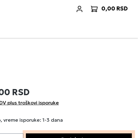
0,00 RSD
Korp
,00 RSD
DV plus troškovi isporuke
 vreme isporuke: 1-3 dana