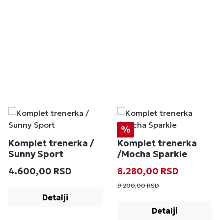
Popust
%
Komplet trenerka /
Komplet trenerka
Sunny Sport
/Mocha Sparkle
Redovna cena:
Prodajna cena:
Redovna cena
4.600,00 RSD
8.280,00 RSD
9.200,00 RSD
Detalji
Detalji