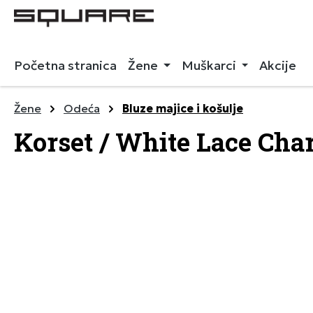
 pretragu
Preskoči na glavnu navigaciju
Početna stranica
Žene
Muškarci
Akcije
Žene
Odeća
Bluze majice i košulje
Korset / White Lace Ch
Preskoči galeriju slika