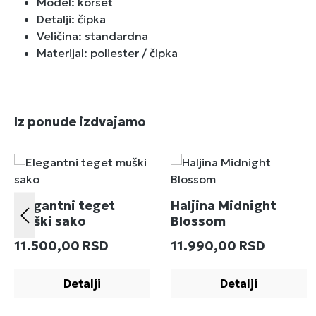
Model: korset
Detalji: čipka
Veličina: standardna
Materijal: poliester / čipka
Preskoči galeriju proizvoda
Iz ponude izdvajamo
Elegantni teget
Haljina Midnight
muški sako
Blossom
Redovna cena:
Redovna cena:
11.500,00 RSD
11.990,00 RSD
Detalji
Detalji