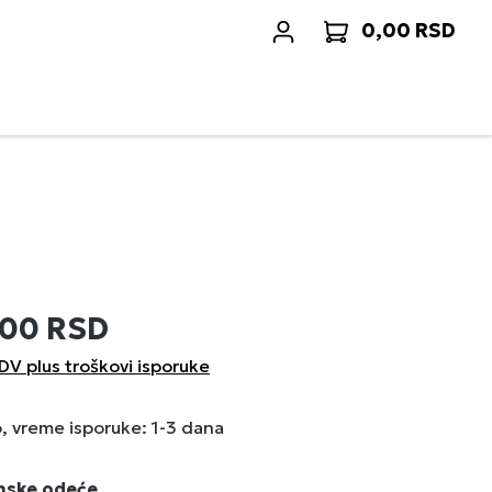
0,00 RSD
Korp
,00 RSD
DV plus troškovi isporuke
 vreme isporuke: 1-3 dana
enske odeće