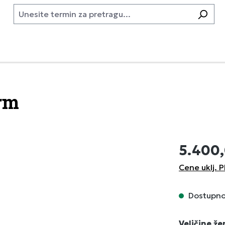
arm
5.400
Cene uklj. P
Dostupno,
Izaberi
Veličine ž