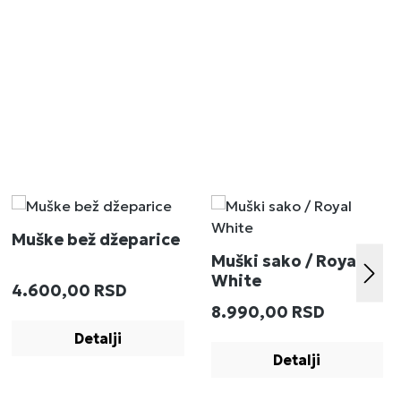
Muške bež džeparice
Muški sako / Royal
White
Redovna cena:
4.600,00 RSD
:
Redovna cena:
8.990,00 RSD
Detalji
Detalji