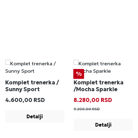
Popust
%
Komplet trenerka /
Komplet trenerka
Sunny Sport
/Mocha Sparkle
Redovna cena:
Prodajna cena:
Redovna cena
4.600,00 RSD
8.280,00 RSD
9.200,00 RSD
Detalji
Detalji