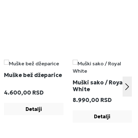
Muške bež džeparice
Muški sako / Royal
White
Redovna cena:
4.600,00 RSD
:
Redovna cena:
8.990,00 RSD
Detalji
Detalji