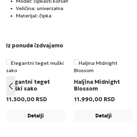
Model: čipkasti korset
Veličina: univerzalna
Materijal: čipka
Preskoči galeriju proizvoda
Iz ponude izdvajamo
Elegantni teget
Haljina Midnight
muški sako
Blossom
Redovna cena:
Redovna cena:
11.500,00 RSD
11.990,00 RSD
Detalji
Detalji