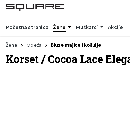
 pretragu
Preskoči na glavnu navigaciju
Početna stranica
Žene
Muškarci
Akcije
Žene
Odeća
Bluze majice i košulje
Korset / Cocoa Lace Ele
Preskoči galeriju slika