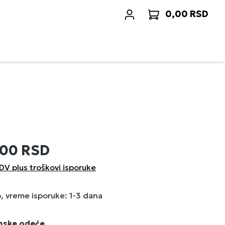
0,00 RSD
Korp
,00 RSD
DV plus troškovi isporuke
 vreme isporuke: 1-3 dana
enske odeće