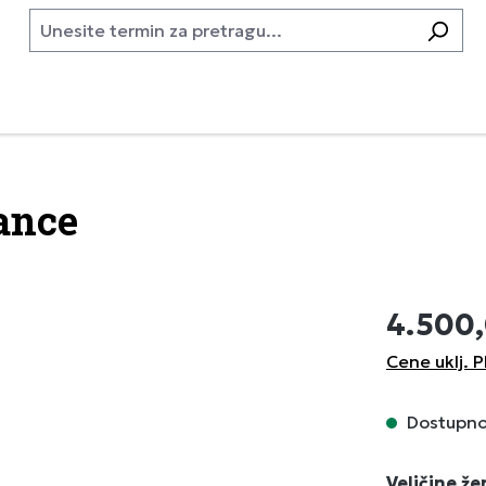
gance
4.500
Cene uklj. P
Dostupno,
Izaberi
Veličine ž