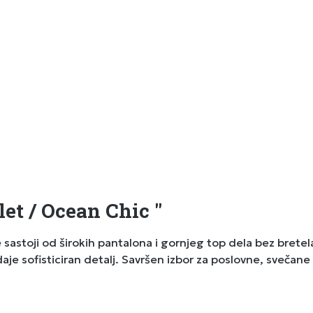
et / Ocean Chic "
 sastoji od širokih pantalona i gornjeg top dela bez brete
aje sofisticiran detalj. Savršen izbor za poslovne, svečan