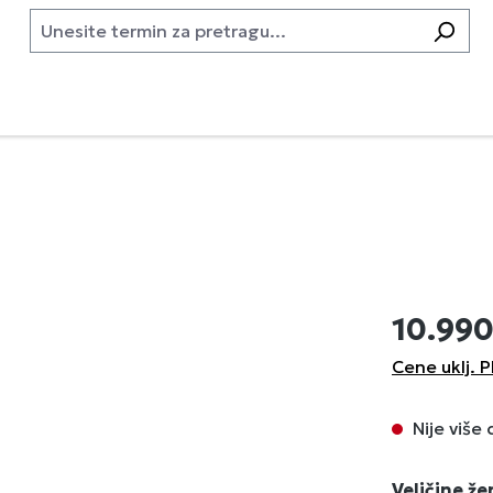
10.99
Cene uklj. P
Nije više
Izaberi
Veličine ž