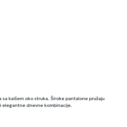
la sa kaišem oko struka. Široke pantalone pružaju
e i elegantne dnevne kombinacije.