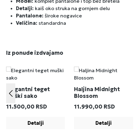
Model:
komplet pantalone i top bez bretela
Detalji:
kaiš oko struka na gornjem delu
Pantalone:
široke nogavice
Veličina:
standardna
Preskoči galeriju proizvoda
Iz ponude izdvajamo
Elegantni teget
Haljina Midnight
muški sako
Blossom
Redovna cena:
Redovna cena:
11.500,00 RSD
11.990,00 RSD
Detalji
Detalji