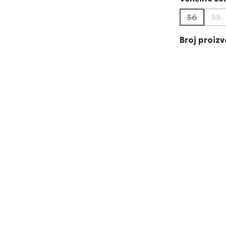
36
38
(Ova opci
(Ov
Broj proiz