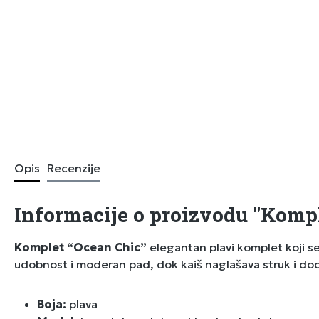
Opis
Recenzije
Informacije o proizvodu "Kompl
Komplet “Ocean Chic”
elegantan plavi komplet koji se
udobnost i moderan pad, dok kaiš naglašava struk i dod
Boja:
plava