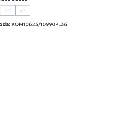
40
42
ja trenutno nije dostupna.)
a opcija trenutno nije dostupna.)
(Ova opcija trenutno nije dostupna.)
(Ova opcija trenutno nije dostupna.)
voda:
KOM10623/10990PL36