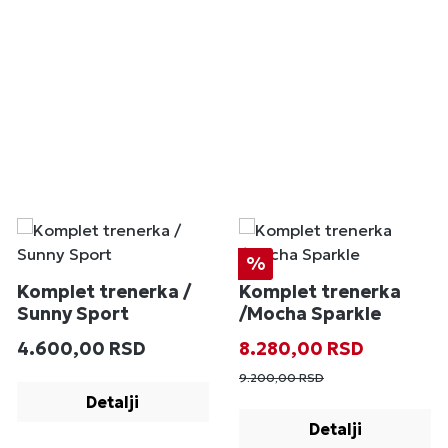
Popust
%
Komplet trenerka /
Komplet trenerka
Sunny Sport
/Mocha Sparkle
Redovna cena:
Prodajna cena:
Redovna cena
4.600,00 RSD
8.280,00 RSD
9.200,00 RSD
Detalji
Detalji