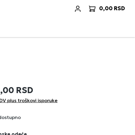
0,00 RSD
Korp
0,00 RSD
DV plus troškovi isporuke
 dostupno
enske odeće