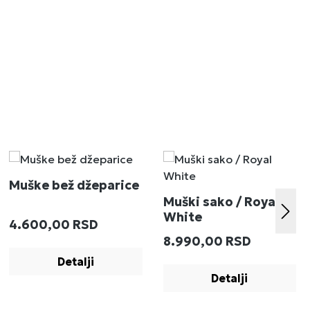
Muške bež džeparice
Muški sako / Royal
White
Redovna cena:
4.600,00 RSD
:
Redovna cena:
8.990,00 RSD
Detalji
Detalji