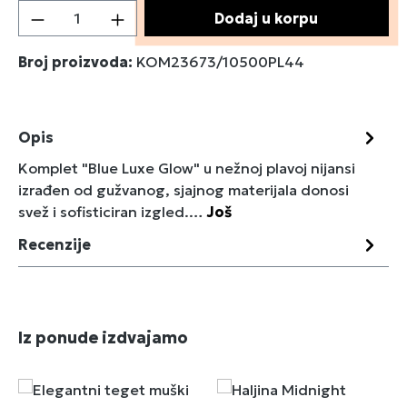
Količina proizvoda: Unesite željenu količin
Dodaj u korpu
Broj proizvoda:
KOM23673/10500PL44
Opis
Komplet "Blue Luxe Glow" u nežnoj plavoj nijansi
izrađen od gužvanog, sjajnog materijala donosi
svež i sofisticiran izgled.…
Još
Recenzije
Preskoči galeriju proizvoda
Iz ponude izdvajamo