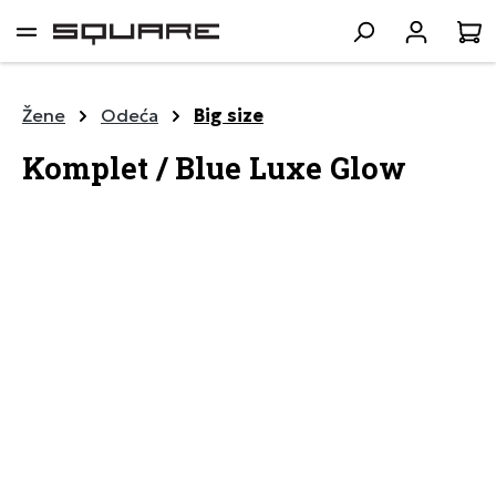
lavni sadržaj
K
Žene
Odeća
Big size
Komplet / Blue Luxe Glow
Preskoči galeriju slika