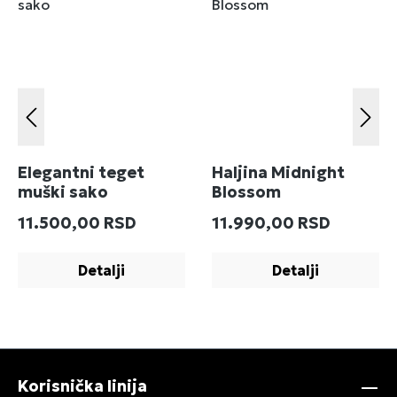
Elegantni teget
Haljina Midnight
muški sako
Blossom
Redovna cena:
Redovna cena:
11.500,00 RSD
11.990,00 RSD
Detalji
Detalji
Korisnička linija