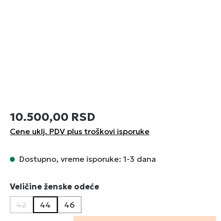
10.500,00 RSD
Cene uklj. PDV plus troškovi isporuke
Dostupno, vreme isporuke: 1-3 dana
Izaberi
Veličine ženske odeće
42
44
46
(Ova opcija trenutno nije dostupna.)