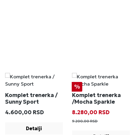
Popust
%
Komplet trenerka /
Komplet trenerka
Sunny Sport
/Mocha Sparkle
Redovna cena:
Prodajna cena:
Redovna cena
4.600,00 RSD
8.280,00 RSD
9.200,00 RSD
Detalji