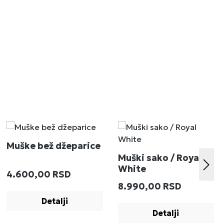
Muške bež džeparice
Muški sako / Royal
White
Redovna cena:
4.600,00 RSD
:
Redovna cena:
8.990,00 RSD
Detalji
Detalji