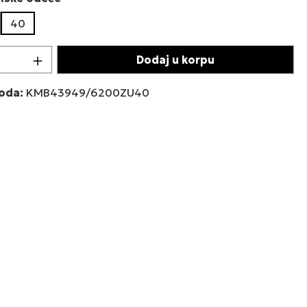
40
 proizvoda: Unesite željenu količinu ili 
Dodaj u korpu
voda:
KMB43949/6200ZU40