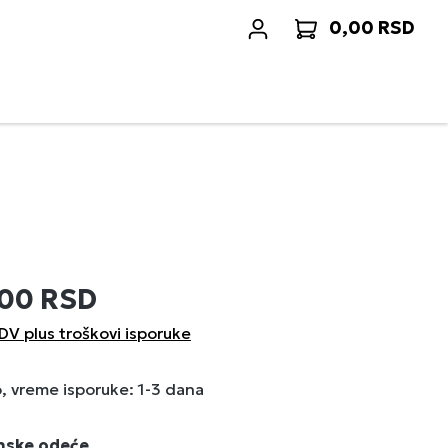
0,00 RSD
Korp
,00 RSD
DV plus troškovi isporuke
 vreme isporuke: 1-3 dana
enske odeće