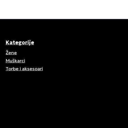
Kategorije
Žene
Muškarci
Torbe i aksesoari