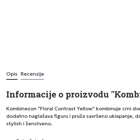
Opis
Recenzije
Informacije o proizvodu "Kombi
Kombinezon "Floral Contrast Yellow" kombinuje crni don
dodatno naglašava figuru i pruža savršeno uklapanje, d
stylish i ženstveno.