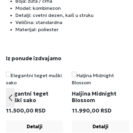
Boja: žuta / crna
Model: kombinezon
Detalji: cvetni dezen, kaiš u struku
Veličina: standardna
Materijal: poliester
Preskoči galeriju proizvoda
Iz ponude izdvajamo
Elegantni teget
Haljina Midnight
muški sako
Blossom
Redovna cena:
Redovna cena:
11.500,00 RSD
11.990,00 RSD
Detalji
Detalji