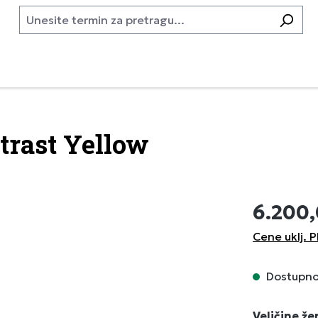
trast Yellow
6.200
Cene uklj. P
Dostupno,
Izaberi
Veličine ž