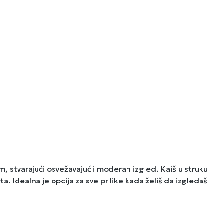
 stvarajući osvežavajuć i moderan izgled. Kaiš u struku
Idealna je opcija za sve prilike kada želiš da izgledaš