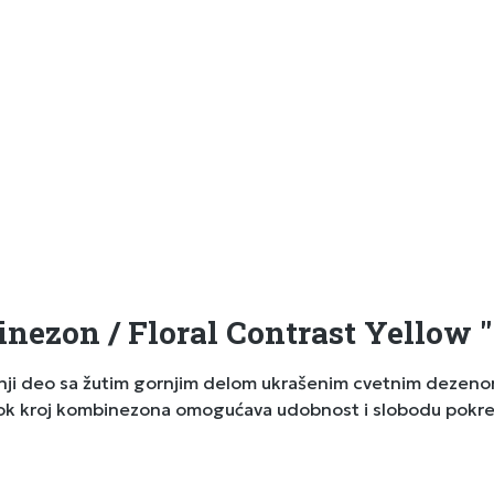
nezon / Floral Contrast Yellow "
ji deo sa žutim gornjim delom ukrašenim cvetnim dezenom,
ok kroj kombinezona omogućava udobnost i slobodu pokreta. 