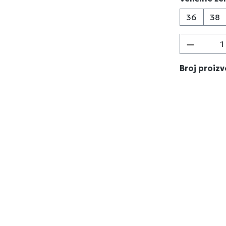
36
38
Količina
Broj proiz