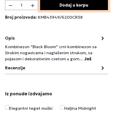
Količina proizvoda: Unesite željenu količin
Dodaj u korpu
Broj proizvoda:
KMB43949/6200CR38
Opis
Kombinezon “Black Bloom” crni kombinezon sa
širokim nogavicama i naglašenim strukom, sa
pojasom i dekorativnim cvetom u gorn…
Još
Recenzije
Preskoči galeriju proizvoda
Iz ponude izdvajamo