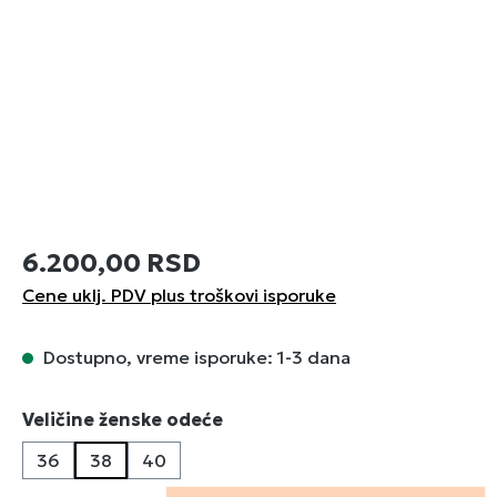
6.200,00 RSD
Cene uklj. PDV plus troškovi isporuke
Dostupno, vreme isporuke: 1-3 dana
Izaberi
Veličine ženske odeće
36
38
40