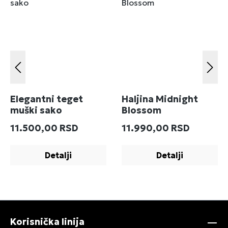
Elegantni teget
Haljina Midnight
muški sako
Blossom
Redovna cena:
Redovna cena:
11.500,00 RSD
11.990,00 RSD
Detalji
Detalji
Korisnička linija