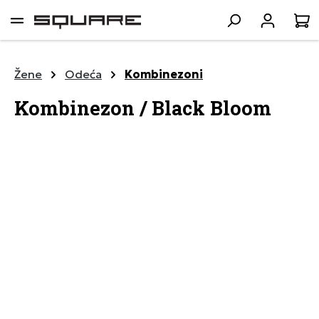
lavni sadržaj
K
Žene
Odeća
Kombinezoni
Kombinezon / Black Bloom
Preskoči galeriju slika