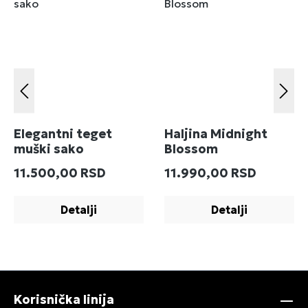
Elegantni teget
Haljina Midnight
muški sako
Blossom
Redovna cena:
Redovna cena:
11.500,00 RSD
11.990,00 RSD
Detalji
Detalji
Korisnička linija