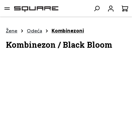
lavni sadržaj
K
Žene
Odeća
Kombinezoni
Kombinezon / Black Bloom
Preskoči galeriju slika