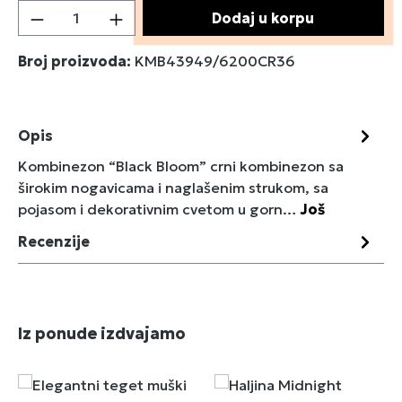
Količina proizvoda: Unesite željenu količin
Dodaj u korpu
Broj proizvoda:
KMB43949/6200CR36
Opis
Kombinezon “Black Bloom” crni kombinezon sa
širokim nogavicama i naglašenim strukom, sa
pojasom i dekorativnim cvetom u gorn…
Još
Recenzije
Preskoči galeriju proizvoda
Iz ponude izdvajamo