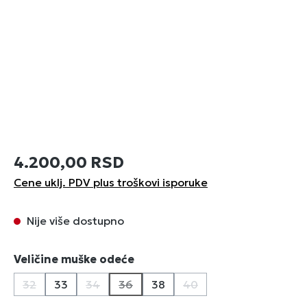
4.200,00 RSD
Cene uklj. PDV plus troškovi isporuke
Nije više dostupno
Izaberi
Veličine muške odeće
32
33
34
36
38
40
(Ova opcija trenutno nije dostupna.)
(Ova opcija trenutno nije dostupna.)
(Ova opcija trenutno nije dostupna.)
(Ova opcija trenutno nij