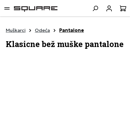
lavni sadržaj
K
Muškarci
Odeća
Pantalone
Klasicne bež muške pantalone
Preskoči galeriju slika