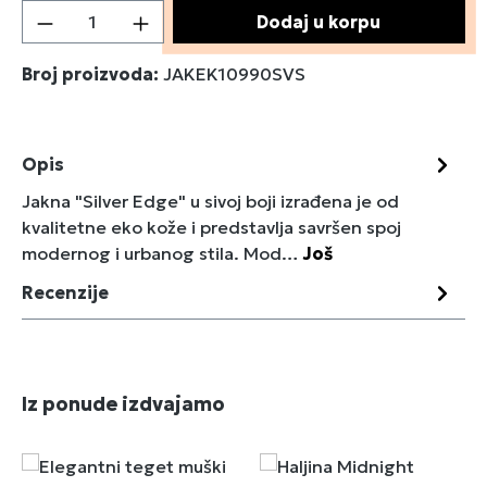
Količina proizvoda: Unesite željenu količin
Dodaj u korpu
Broj proizvoda:
JAKEK10990SVS
Opis
Jakna "Silver Edge" u sivoj boji izrađena je od
kvalitetne eko kože i predstavlja savršen spoj
modernog i urbanog stila. Mod…
Još
Recenzije
Preskoči galeriju proizvoda
Iz ponude izdvajamo