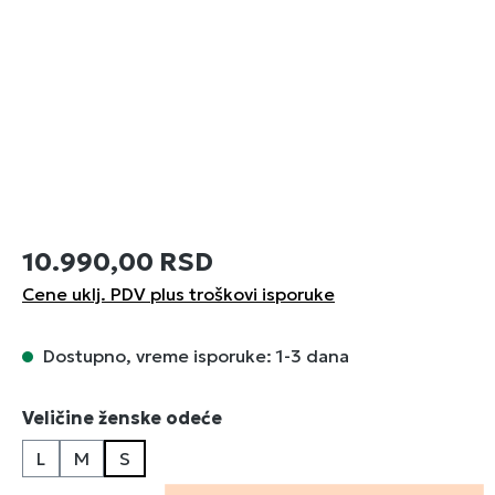
10.990,00 RSD
Cene uklj. PDV plus troškovi isporuke
Dostupno, vreme isporuke: 1-3 dana
Izaberi
Veličine ženske odeće
L
M
S