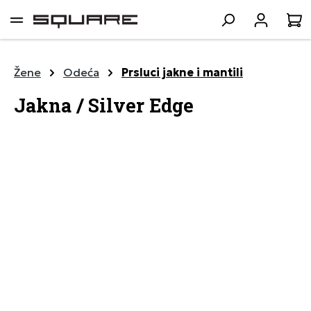
lavni sadržaj
K
Žene
Odeća
Prsluci jakne i mantili
Jakna / Silver Edge
Preskoči galeriju slika