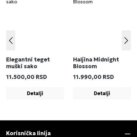
Elegantni teget
Haljina Midnight
muški sako
Blossom
Redovna cena:
Redovna cena:
11.500,00 RSD
11.990,00 RSD
Detalji
Detalji
Korisnička linija