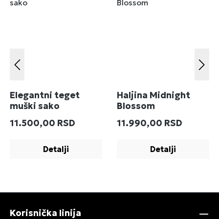
Elegantni teget
Haljina Midnight
muški sako
Blossom
Redovna cena:
Redovna cena:
11.500,00 RSD
11.990,00 RSD
Detalji
Detalji
Korisnička linija