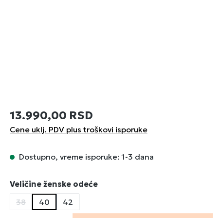
13.990,00 RSD
Cene uklj. PDV plus troškovi isporuke
Dostupno, vreme isporuke: 1-3 dana
Izaberi
Veličine ženske odeće
38
40
42
(Ova opcija trenutno nije dostupna.)