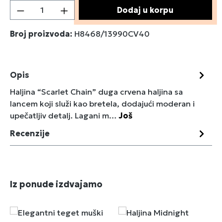
Količina proizvoda: Unesite željenu količin
Dodaj u korpu
Broj proizvoda:
H8468/13990CV40
Opis
Haljina “Scarlet Chain” duga crvena haljina sa
lancem koji služi kao bretela, dodajući moderan i
upečatljiv detalj. Lagani m…
Još
Recenzije
Preskoči galeriju proizvoda
Iz ponude izdvajamo