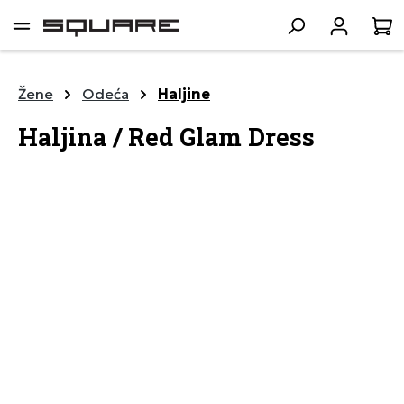
lavni sadržaj
K
Žene
Odeća
Haljine
Haljina / Red Glam Dress
Preskoči galeriju slika