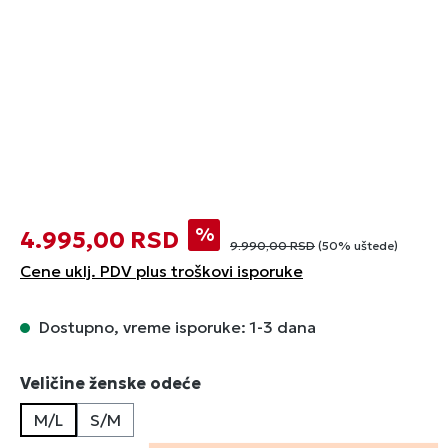
%
4.995,00 RSD
9.990,00 RSD
(50% uštede)
Cene uklj. PDV plus troškovi isporuke
Dostupno, vreme isporuke: 1-3 dana
Izaberi
Veličine ženske odeće
M/L
S/M