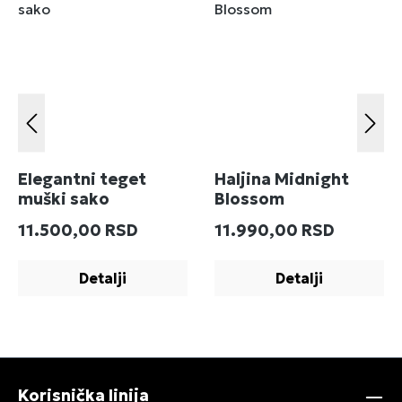
Elegantni teget
Haljina Midnight
muški sako
Blossom
Redovna cena:
Redovna cena:
11.500,00 RSD
11.990,00 RSD
Detalji
Detalji
Korisnička linija