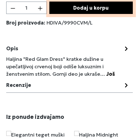
Količina proizvoda: Unesite željenu količin
Dodaj u korpu
Broj proizvoda:
HDIVA/9990CVM/L
Opis
Haljina "Red Glam Dress" kratke dužine u
upečatljivoj crvenoj boji odiše luksuznim i
ženstvenim stilom. Gornji deo je ukraše…
Još
Recenzije
Preskoči galeriju proizvoda
Iz ponude izdvajamo