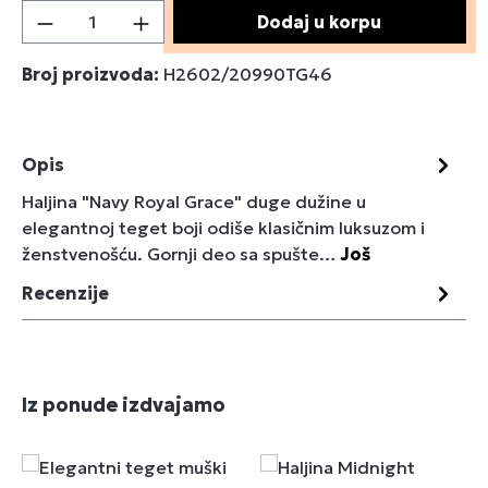
Količina proizvoda: Unesite željenu količin
Dodaj u korpu
Broj proizvoda:
H2602/20990TG46
Opis
Haljina "Navy Royal Grace" duge dužine u
elegantnoj teget boji odiše klasičnim luksuzom i
ženstvenošću. Gornji deo sa spušte…
Još
Recenzije
Preskoči galeriju proizvoda
Iz ponude izdvajamo