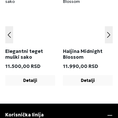
Elegantni teget
Haljina Midnight
muški sako
Blossom
Redovna cena:
Redovna cena:
11.500,00 RSD
11.990,00 RSD
Detalji
Detalji
Korisnička linija