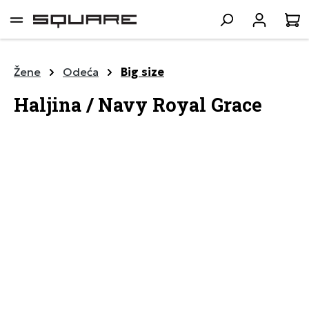
lavni sadržaj
K
Žene
Odeća
Big size
Haljina / Navy Royal Grace
Preskoči galeriju slika