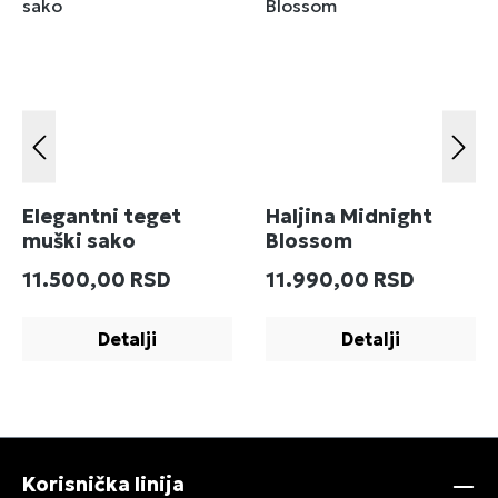
Elegantni teget
Haljina Midnight
muški sako
Blossom
Redovna cena:
Redovna cena:
11.500,00 RSD
11.990,00 RSD
Detalji
Detalji
Korisnička linija