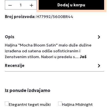
Količina proizvoda: Unesite željenu količin
Dodaj u korpu
Broj proizvoda:
H77992/5600BR44
Opis
Haljina "Mocha Bloom Satin" malo duže dužine
izrađena od satena odiše sofisticiranim i
ženstvenim stilom. Nabori u predelu s…
Još
Recenzije
Preskoči galeriju proizvoda
Iz ponude izdvajamo