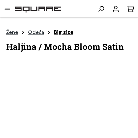
lavni sadržaj
K
Žene
Odeća
Big size
Haljina / Mocha Bloom Satin
Preskoči galeriju slika