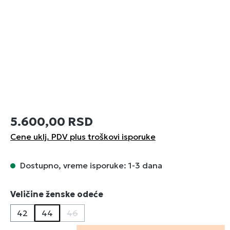
5.600,00 RSD
Cene uklj. PDV plus troškovi isporuke
Dostupno, vreme isporuke: 1-3 dana
Izaberi
Veličine ženske odeće
42
44
46
(Ova opcija trenutno nije dostupna.)