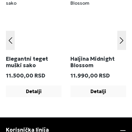
Elegantni teget
Haljina Midnight
muški sako
Blossom
Redovna cena:
Redovna cena:
11.500,00 RSD
11.990,00 RSD
Detalji
Detalji
Korisnička linija