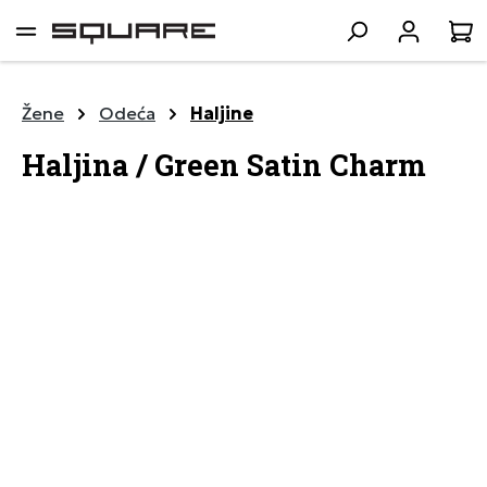
lavni sadržaj
K
Žene
Odeća
Haljine
Haljina / Green Satin Charm
Preskoči galeriju slika