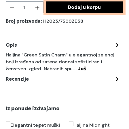
Količina proizvoda: Unesite željenu količin
Dodaj u korpu
Broj proizvoda:
H2023/7500ZE38
Opis
Haljina "Green Satin Charm" u elegantnoj zelenoj
boji izrađena od satena donosi sofisticiran i
ženstven izgled. Nabranih spu…
Još
Recenzije
Preskoči galeriju proizvoda
Iz ponude izdvajamo