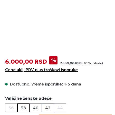
%
6.000,00 RSD
7.500,00 RSD
(20% uštede)
Cene uklj. PDV plus troškovi isporuke
Dostupno, vreme isporuke: 1-3 dana
Izaberi
Veličine ženske odeće
36
38
40
42
44
(Ova opcija trenutno nije dostupna.)
(Ova opcija trenutno nije dost