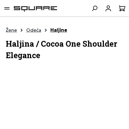
lavni sadržaj
K
Žene
Odeća
Haljine
Haljina / Cocoa One Shoulder
Elegance
Preskoči galeriju slika