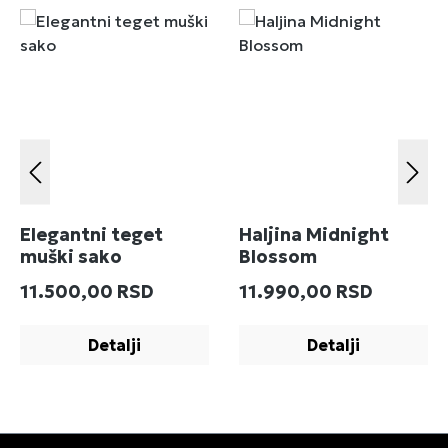
Elegantni teget
Haljina Midnight
muški sako
Blossom
Redovna cena:
Redovna cena:
11.500,00 RSD
11.990,00 RSD
Detalji
Detalji