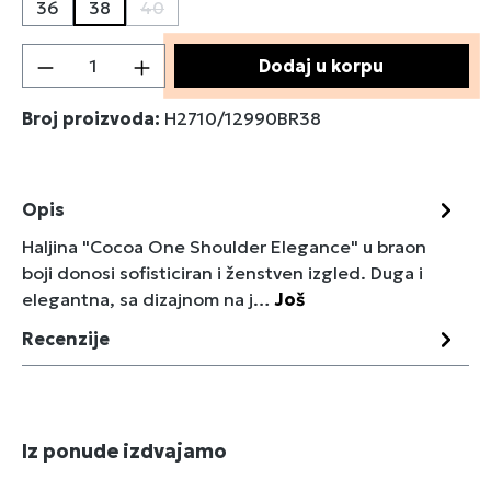
36
38
40
(Ova opcija trenutno nije dostupna.)
Količina proizvoda: Unesite željenu količin
Dodaj u korpu
Broj proizvoda:
H2710/12990BR38
Opis
Haljina "Cocoa One Shoulder Elegance" u braon
boji donosi sofisticiran i ženstven izgled. Duga i
elegantna, sa dizajnom na j…
Još
Recenzije
Preskoči galeriju proizvoda
Iz ponude izdvajamo