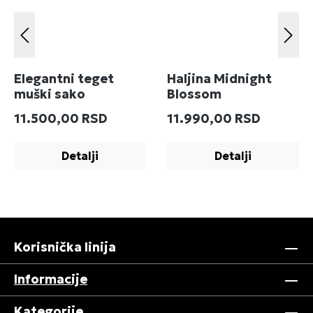
Elegantni teget
Haljina Midnight
muški sako
Blossom
Redovna cena:
Redovna cena:
11.500,00 RSD
11.990,00 RSD
Detalji
Detalji
Korisnička linija
Informacije
Kategorije