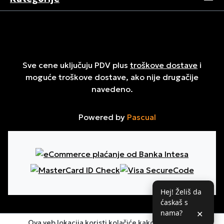
Sve cene uključuju PDV plus
troškove dostave
i
moguće troškove dostave, ako nije drugačije
navedeno.
Powered by
Pascual
Hej! Želiš da
ćaskaš s
nama?
✕
Ova veb lokacija koristi kolačiće kako bi osigurala