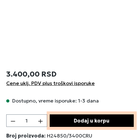
3.400,00 RSD
Cene uklj. PDV plus troškovi isporuke
Dostupno, vreme isporuke: 1-3 dana
Količina proizvoda: Unesite željenu količin
Dodaj u korpu
Broj proizvoda:
H24850/3400CRU