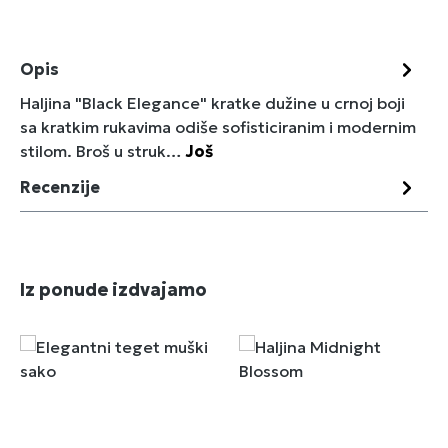
Opis
Haljina "Black Elegance" kratke dužine u crnoj boji
sa kratkim rukavima odiše sofisticiranim i modernim
stilom. Broš u struk…
Još
Recenzije
Preskoči galeriju proizvoda
Iz ponude izdvajamo