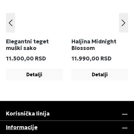
Elegantni teget
Haljina Midnight
muški sako
Blossom
Redovna cena:
Redovna cena:
11.500,00 RSD
11.990,00 RSD
Detalji
Detalji
Korisnička linija
Informacije