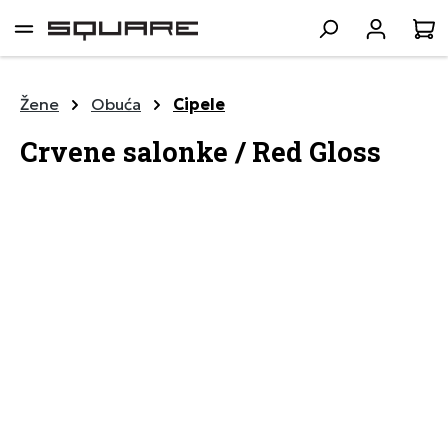
lavni sadržaj
K
Žene
Obuća
Cipele
Crvene salonke / Red Gloss
Preskoči galeriju slika