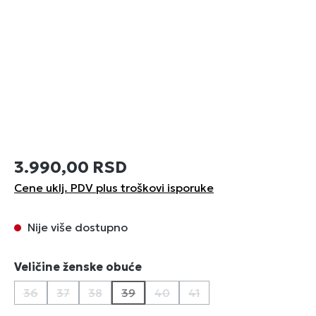
3.990,00 RSD
Cene uklj. PDV plus troškovi isporuke
Nije više dostupno
Izaberi
Veličine ženske obuće
36
37
38
39
40
41
(Ova opcija trenutno nije dostupna.)
(Ova opcija trenutno nije dostupna.)
(Ova opcija trenutno nije dostupna.)
(Ova opcija trenutno nije dostupna.)
(Ova opcija trenutno nije dostu
(Ova opcija trenutno nij