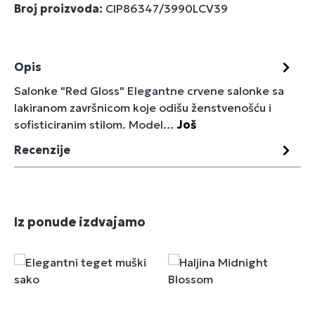
Broj proizvoda:
CIP86347/3990LCV39
Opis
Salonke "Red Gloss" Elegantne crvene salonke sa
lakiranom završnicom koje odišu ženstvenošću i
sofisticiranim stilom. Model…
Još
Recenzije
Preskoči galeriju proizvoda
Iz ponude izdvajamo