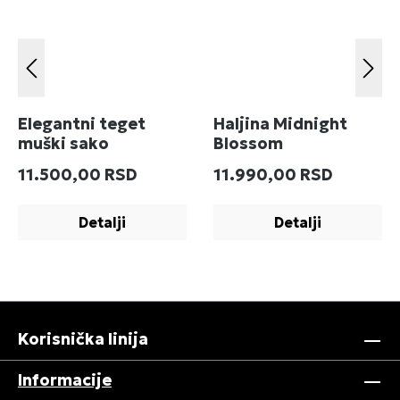
Elegantni teget
Haljina Midnight
muški sako
Blossom
Redovna cena:
Redovna cena:
11.500,00 RSD
11.990,00 RSD
Detalji
Detalji
Korisnička linija
Informacije