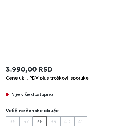
3.990,00 RSD
Cene uklj. PDV plus troškovi isporuke
Nije više dostupno
Izaberi
Veličine ženske obuće
36
37
38
39
40
41
(Ova opcija trenutno nije dostupna.)
(Ova opcija trenutno nije dostupna.)
(Ova opcija trenutno nije dostupna.)
(Ova opcija trenutno nije dostupna.)
(Ova opcija trenutno nije dostu
(Ova opcija trenutno nij