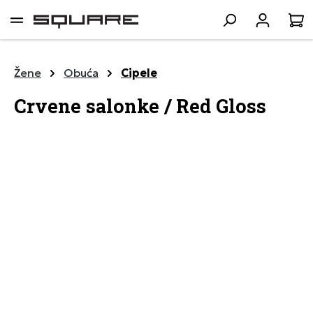
lavni sadržaj
K
Žene
Obuća
Cipele
Crvene salonke / Red Gloss
Preskoči galeriju slika