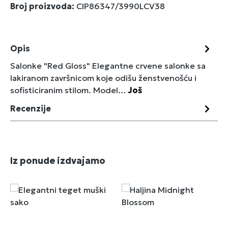
Broj proizvoda:
CIP86347/3990LCV38
Opis
Salonke "Red Gloss" Elegantne crvene salonke sa
lakiranom završnicom koje odišu ženstvenošću i
sofisticiranim stilom. Model…
Još
Recenzije
Preskoči galeriju proizvoda
Iz ponude izdvajamo