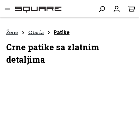
lavni sadržaj
K
Žene
Obuća
Patike
Crne patike sa zlatnim
detaljima
Preskoči galeriju slika