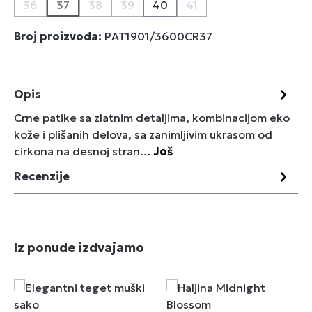
36
37
38
39
40
41
(Ova opcija trenutno nije dostupna.)
(Ova opcija trenutno nije dostupna.)
(Ova opcija trenutno nije dostupna.)
(Ova opcija trenutno nije dostupna.)
(Ova opcija trenutno nij
Broj proizvoda:
PAT1901/3600CR37
Opis
Crne patike sa zlatnim detaljima, kombinacijom eko
kože i plišanih delova, sa zanimljivim ukrasom od
cirkona na desnoj stran…
Još
Recenzije
Preskoči galeriju proizvoda
Iz ponude izdvajamo