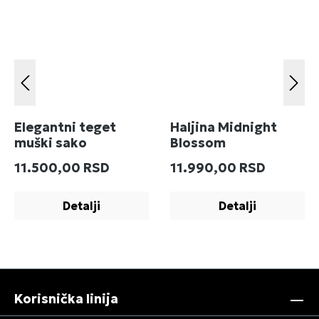
Elegantni teget
Haljina Midnight
muški sako
Blossom
Redovna cena:
Redovna cena:
11.500,00 RSD
11.990,00 RSD
Detalji
Detalji
Korisnička linija