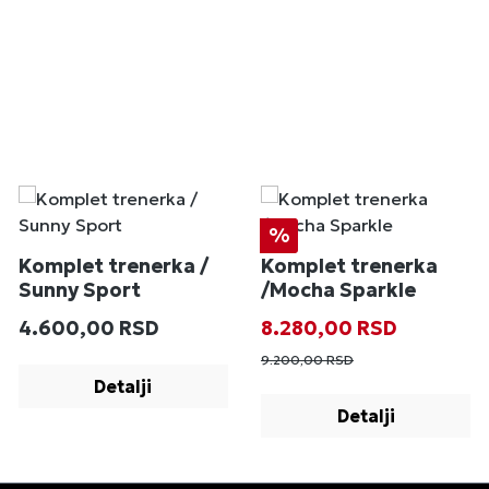
Popust
%
Komplet trenerka /
Komplet trenerka
Sunny Sport
/Mocha Sparkle
Redovna cena:
Prodajna cena:
Redovna cena
4.600,00 RSD
8.280,00 RSD
9.200,00 RSD
Detalji
Detalji