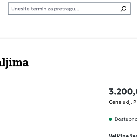
aljima
3.200
Cene uklj. P
Dostupno,
Izaberi
Veličine ž