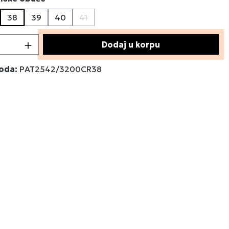
38
39
40
41
(Ova opcija trenutno nije dostupna.)
 proizvoda: Unesite željenu količinu ili 
Dodaj u korpu
voda:
PAT2542/3200CR38