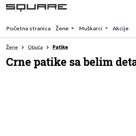
 pretragu
Preskoči na glavnu navigaciju
Početna stranica
Žene
Muškarci
Akcije
Žene
Obuća
Patike
Crne patike sa belim det
Preskoči galeriju slika