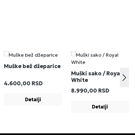
Muške bež džeparice
Muški sako / Royal
White
Redovna cena:
4.600,00 RSD
:
Redovna cena:
8.990,00 RSD
Detalji
Detalji