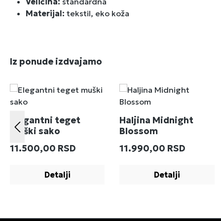
Veličina:
standardna
Materijal:
tekstil, eko koža
Preskoči galeriju proizvoda
Iz ponude izdvajamo
Elegantni teget
Haljina Midnight
muški sako
Blossom
Redovna cena:
Redovna cena:
11.500,00 RSD
11.990,00 RSD
Detalji
Detalji