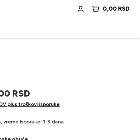
0,00 RSD
Korp
,00 RSD
DV plus troškovi isporuke
 vreme isporuke: 1-3 dana
enske obuće