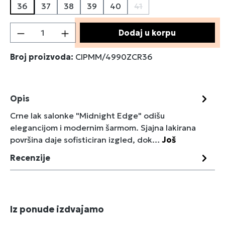
36
37
38
39
40
41
(Ova opcija trenutno nij
Količina proizvoda: Unesite željenu količin
Dodaj u korpu
Broj proizvoda:
CIPMM/4990ZCR36
Opis
Crne lak salonke "Midnight Edge" odišu
elegancijom i modernim šarmom. Sjajna lakirana
površina daje sofisticiran izgled, dok…
Još
Recenzije
Preskoči galeriju proizvoda
Iz ponude izdvajamo