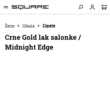
lavni sadržaj
K
Žene
Obuća
Cipele
Crne Gold lak salonke /
Midnight Edge
Preskoči galeriju slika