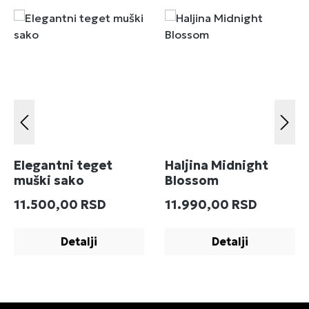
Elegantni teget
Haljina Midnight
muški sako
Blossom
Redovna cena:
Redovna cena:
11.500,00 RSD
11.990,00 RSD
Detalji
Detalji