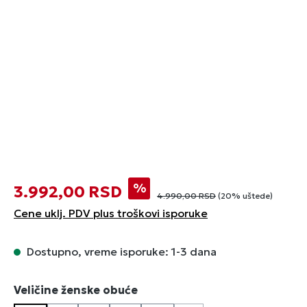
%
3.992,00 RSD
4.990,00 RSD
(20% uštede)
Cene uklj. PDV plus troškovi isporuke
Dostupno, vreme isporuke: 1-3 dana
Izaberi
Veličine ženske obuće