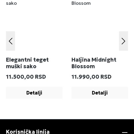
Elegantni teget
Haljina Midnight
muški sako
Blossom
Redovna cena:
Redovna cena:
11.500,00 RSD
11.990,00 RSD
Detalji
Detalji
Korisnička linija