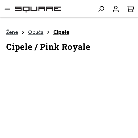
lavni sadržaj
K
Žene
Obuća
Cipele
Cipele / Pink Royale
Preskoči galeriju slika