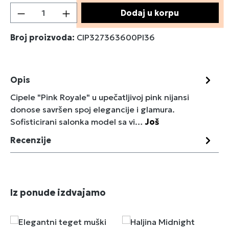
Količina proizvoda: Unesite željenu količin
Dodaj u korpu
Broj proizvoda:
CIP327363600PI36
Opis
Cipele "Pink Royale" u upečatljivoj pink nijansi
donose savršen spoj elegancije i glamura.
Sofisticirani salonka model sa vi…
Još
Recenzije
Preskoči galeriju proizvoda
Iz ponude izdvajamo