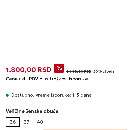
%
1.800,00 RSD
3.600,00 RSD
(50% uštede)
Cene uklj. PDV plus troškovi isporuke
Dostupno, vreme isporuke: 1-3 dana
Izaberi
Veličine ženske obuće
36
37
40