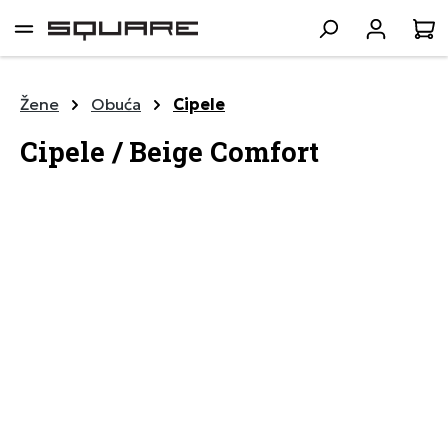
lavni sadržaj
K
Žene
Obuća
Cipele
Cipele / Beige Comfort
Preskoči galeriju slika