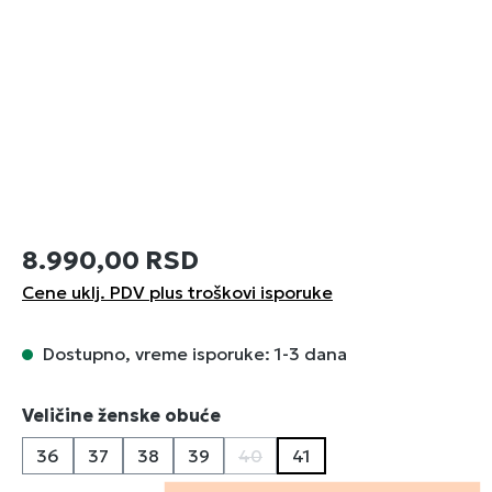
8.990,00 RSD
Cene uklj. PDV plus troškovi isporuke
Dostupno, vreme isporuke: 1-3 dana
Izaberi
Veličine ženske obuće
36
37
38
39
40
41
(Ova opcija trenutno nije dostu