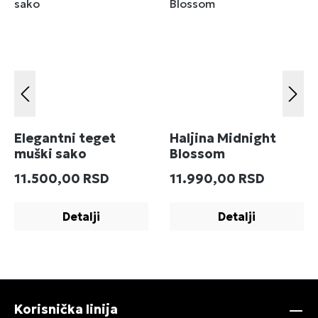
Elegantni teget
Haljina Midnight
muški sako
Blossom
Redovna cena:
Redovna cena:
11.500,00 RSD
11.990,00 RSD
Detalji
Detalji
Korisnička linija