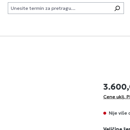
3.600
Cene uklj. P
Nije više
Izaberi
Veličine ž