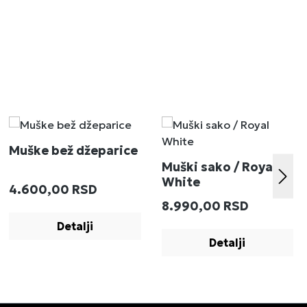
Muške bež džeparice
Muški sako / Royal
White
Redovna cena:
4.600,00 RSD
:
Redovna cena:
8.990,00 RSD
Detalji
Detalji