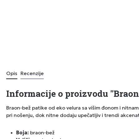
Opis
Recenzije
Informacije o proizvodu "Braon
Braon-bež patike od eko velura sa višim đonom i nitnam
pri nošenju, dok nitne dodaju upečatljiv i trendi akcena
Boja:
braon-bež