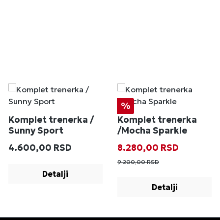
Popust
%
Komplet trenerka /
Komplet trenerka
Sunny Sport
/Mocha Sparkle
Redovna cena:
Prodajna cena:
Redovna cena
4.600,00 RSD
8.280,00 RSD
9.200,00 RSD
Detalji
Detalji