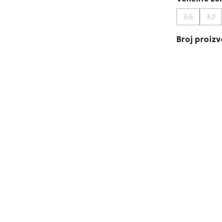
36
37
(Ova opcij
(Ov
Broj proiz