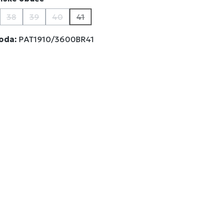
38
39
40
41
a trenutno nije dostupna.)
a opcija trenutno nije dostupna.)
(Ova opcija trenutno nije dostupna.)
(Ova opcija trenutno nije dostupna.)
(Ova opcija trenutno nije dostupna.)
(Ova opcija trenutno nije dostupna.)
voda:
PAT1910/3600BR41