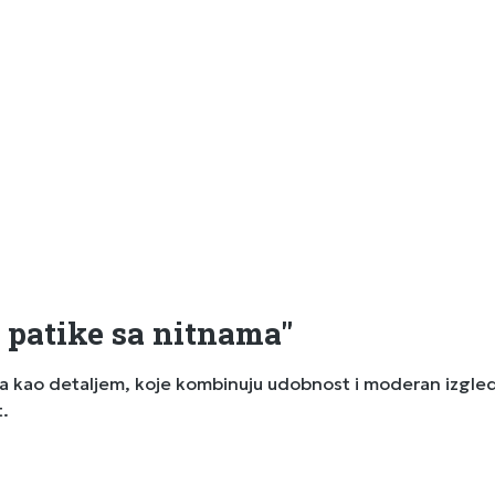
 patike sa nitnama"
a kao detaljem, koje kombinuju udobnost i moderan izgled. 
t.