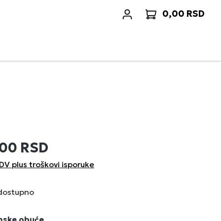
0,00 RSD
Korp
,00 RSD
DV plus troškovi isporuke
 dostupno
enske obuće