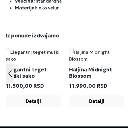
Veličina:
standardna
Materijal:
eko velur
Preskoči galeriju proizvoda
Iz ponude izdvajamo
Elegantni teget
Haljina Midnight
muški sako
Blossom
Redovna cena:
Redovna cena:
11.500,00 RSD
11.990,00 RSD
Detalji
Detalji