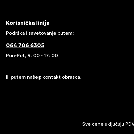
Korisnička linija
Podrška i savetovanje putem:
064 706 6305
Pon-Pet, 9: 00 - 17: 00
Ili putem našeg
kontakt obrasca
.
Sve cene uključuju PD