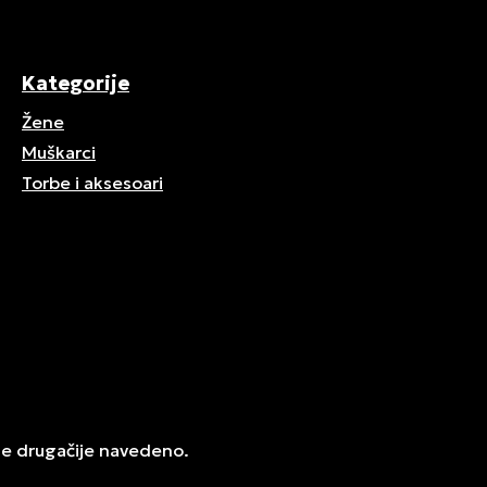
Kategorije
Žene
Muškarci
Torbe i aksesoari
je drugačije navedeno.