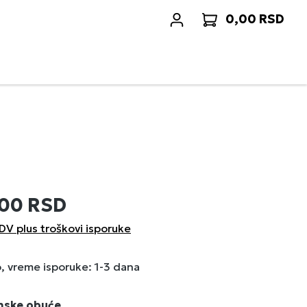
0,00 RSD
Korp
,00 RSD
DV plus troškovi isporuke
 vreme isporuke: 1-3 dana
enske obuće