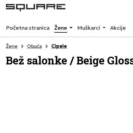
 pretragu
Preskoči na glavnu navigaciju
Početna stranica
Žene
Muškarci
Akcije
Žene
Obuća
Cipele
Bež salonke / Beige Glos
Preskoči galeriju slika