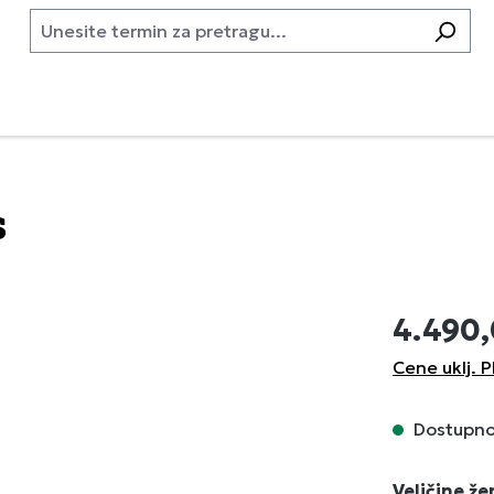
s
4.490
Cene uklj. P
Dostupno,
Izaberi
Veličine ž