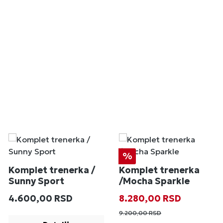
Popust
%
Komplet trenerka /
Komplet trenerka
Sunny Sport
/Mocha Sparkle
Redovna cena:
Prodajna cena:
Redovna cena
4.600,00 RSD
8.280,00 RSD
9.200,00 RSD