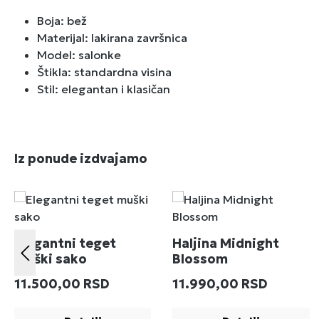
Boja: bež
Materijal: lakirana završnica
Model: salonke
Štikla: standardna visina
Stil: elegantan i klasičan
Preskoči galeriju proizvoda
Iz ponude izdvajamo
Elegantni teget
Haljina Midnight
muški sako
Blossom
Redovna cena:
Redovna cena:
11.500,00 RSD
11.990,00 RSD