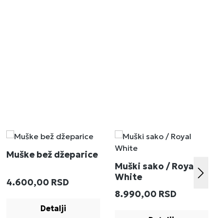
Muške bež džeparice
Muški sako / Royal
White
Redovna cena:
4.600,00 RSD
:
Redovna cena:
8.990,00 RSD
Detalji