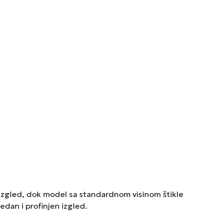
n izgled, dok model sa standardnom visinom štikle
redan i profinjen izgled.