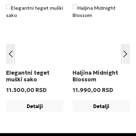
Elegantni teget
Haljina Midnight
muški sako
Blossom
Redovna cena:
Redovna cena:
11.500,00 RSD
11.990,00 RSD
Detalji
Detalji