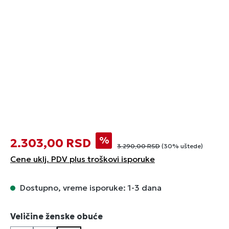
%
2.303,00 RSD
3.290,00 RSD
(30% uštede)
Cene uklj. PDV plus troškovi isporuke
Dostupno, vreme isporuke: 1-3 dana
Izaberi
Veličine ženske obuće