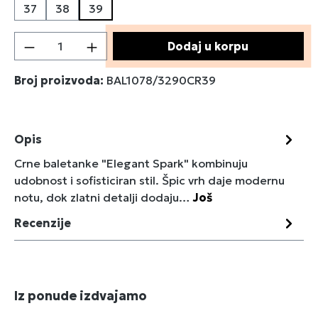
37
38
39
Količina proizvoda: Unesite željenu količin
Dodaj u korpu
Broj proizvoda:
BAL1078/3290CR39
Opis
Crne baletanke "Elegant Spark" kombinuju
udobnost i sofisticiran stil. Špic vrh daje modernu
notu, dok zlatni detalji dodaju…
Još
Recenzije
Preskoči galeriju proizvoda
Iz ponude izdvajamo