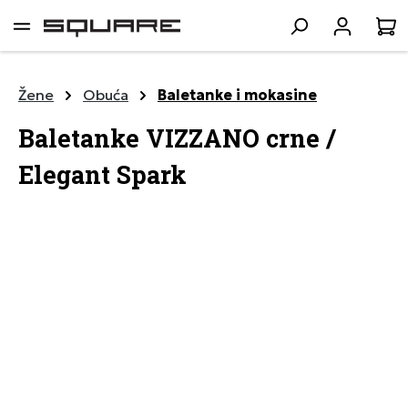
lavni sadržaj
K
Žene
Obuća
Baletanke i mokasine
Baletanke VIZZANO crne /
Elegant Spark
Preskoči galeriju slika